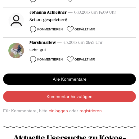
Johanna Achleitner
— 6.10.2015 um 14:09 Uhr
Schon gespeichert!
KOMMENTIEREN
GEFÄLLT MIR
Marshmallow
— 4.7.2015 um 21:43 Uhr
sehr gut
KOMMENTIEREN
GEFÄLLT MIR
Alle Kommentare
Kommentar hinzufügen
Für Kommentare, bitte
einloggen
oder
registrieren
.
Aktuelle Usersuche zu Kokos-