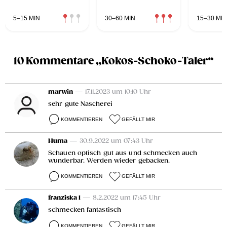
5–15 MIN
30–60 MIN
15–30 MIN
10 Kommentare „Kokos-Schoko-Taler“
marwin
— 17.11.2023 um 10:10 Uhr
sehr gute Nascherei
KOMMENTIEREN
GEFÄLLT MIR
Huma
— 30.9.2022 um 07:43 Uhr
Schauen optisch gut aus und schmecken auch
wunderbar. Werden wieder gebacken.
KOMMENTIEREN
GEFÄLLT MIR
franziska 1
— 8.2.2022 um 17:45 Uhr
schmecken fantastisch
KOMMENTIEREN
GEFÄLLT MIR