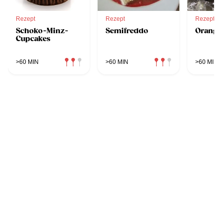
Rezept
Rezept
Rezept
Schoko-Minz-
Semifreddo
Orange
Cupcakes
>60 MIN
>60 MIN
>60 MIN