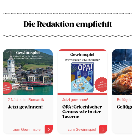
Die Redaktion empfiehlt
2 Nächte im Romantik
Jetzt gewinnen!
Beflügelnd
Hotel
Jetzt gewinnen!
OPA! Griechischer
Geflügel
Genuss wie in der
Taverne
zum Gewinnspiel
zum Gewinnspiel
z