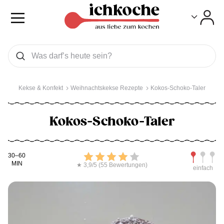
Toggle
Toggle
Was wollen Sie suchen
Suchen
Kekse & Konfekt
Weihnachtskekse Rezepte
Kokos-Schoko-Taler
Kokos-Schoko-Taler
Kochdauer
Bewerten
Schwierig
30–60
MIN
★ 3,9/5 (55 Bewertungen)
einfach