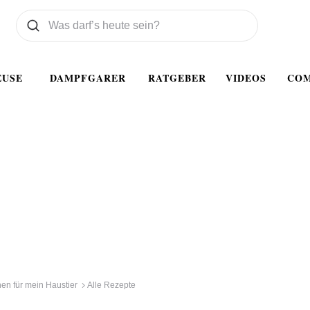
Was wollen Sie suchen
Suchen
EUSE
DAMPFGARER
RATGEBER
VIDEOS
CO
en für mein Haustier
Alle Rezepte