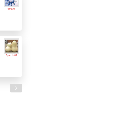
omami
Specht62