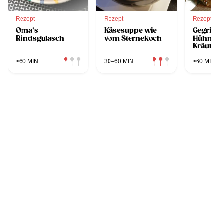
Rezept
Rezept
Rezept
Oma's
Käsesuppe wie
Gegrillt
Rindsgulasch
vom Sternekoch
Hühner
Kräute
>60 MIN
30–60 MIN
>60 MIN