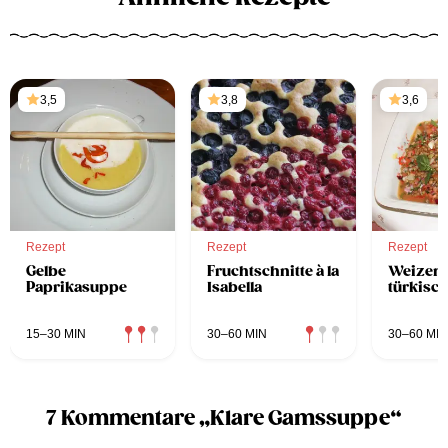
3,5
3,8
3,6
Rezept
Rezept
Rezept
Gelbe
Fruchtschnitte à la
Weizens
Paprikasuppe
Isabella
türkisch
15–30 MIN
30–60 MIN
30–60 MIN
7 Kommentare „Klare Gamssuppe“