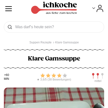
Toggle
Toggle
Was wollen Sie suchen
Suchen
Suppen Rezepte
Klare Gamssuppe
Klare Gamssuppe
Kochdauer
Bewerten
Schwierig
>60
MIN
★ 3,6/5 (38 Bewertungen)
mittel