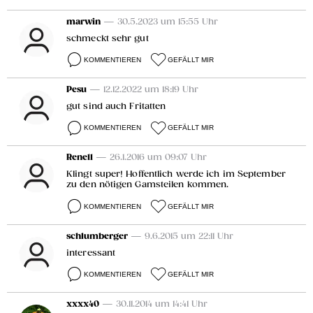
marwin
— 30.5.2023 um 15:55 Uhr
schmeckt sehr gut
KOMMENTIEREN
GEFÄLLT MIR
Pesu
— 12.12.2022 um 18:19 Uhr
gut sind auch Fritatten
KOMMENTIEREN
GEFÄLLT MIR
Rene11
— 26.1.2016 um 09:07 Uhr
Klingt super! Hoffentlich werde ich im September
zu den nötigen Gamsteilen kommen.
KOMMENTIEREN
GEFÄLLT MIR
schlumberger
— 9.6.2015 um 22:11 Uhr
interessant
KOMMENTIEREN
GEFÄLLT MIR
xxxx40
— 30.11.2014 um 14:41 Uhr