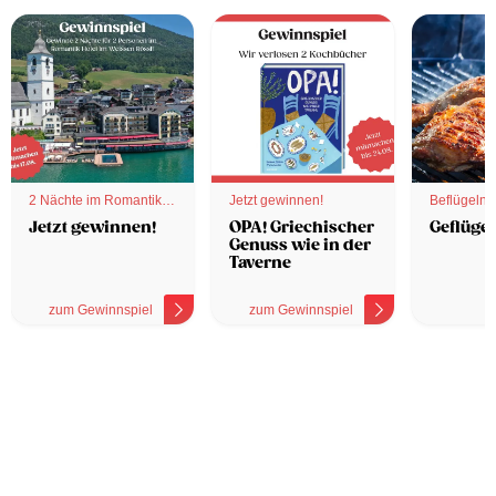
2 Nächte im Romantik
Jetzt gewinnen!
Beflügelnd
Hotel
Jetzt gewinnen!
OPA! Griechischer
Geflügel
Genuss wie in der
Taverne
zum Gewinnspiel
zum Gewinnspiel
z