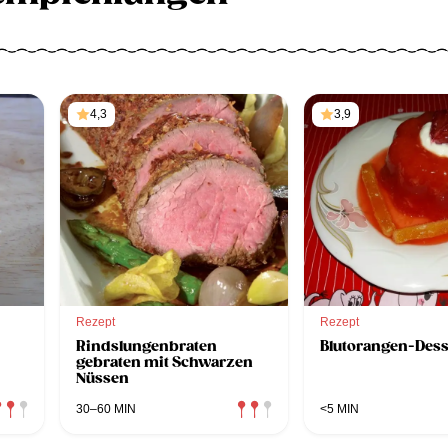
4,3
3,9
Rezept
Rezept
Rindslungenbraten
Blutorangen-Dess
gebraten mit Schwarzen
Nüssen
30–60 MIN
<5 MIN