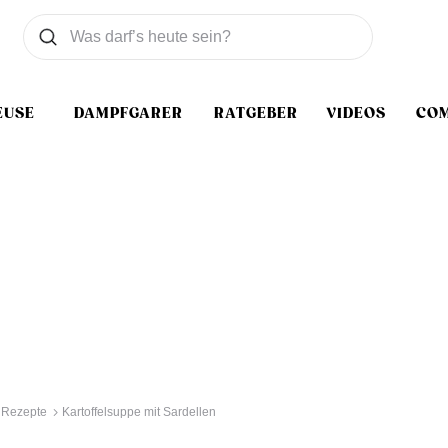
Was wollen Sie suchen
Suchen
EUSE
DAMPFGARER
RATGEBER
VIDEOS
CO
 Rezepte
Kartoffelsuppe mit Sardellen