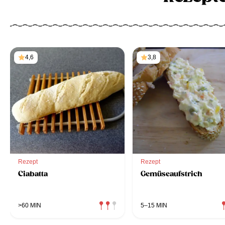
4,6
3,8
Rezept
Rezept
Ciabatta
Gemüseaufstrich
>60 MIN
5–15 MIN