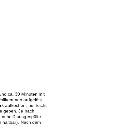
und ca. 30 Minuten mit
vollkommen aufgelöst
k aufkochen, nur leicht
de geben. Je nach
 in heiß ausgespülte
n haltbar). Nach dem