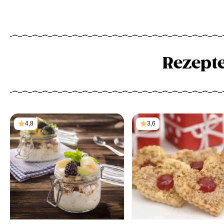
Rezept
4,8
3,6