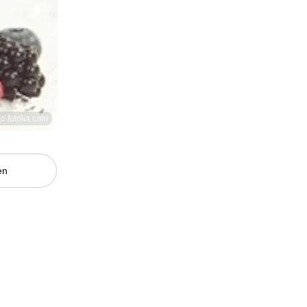
to fotolia.com
en