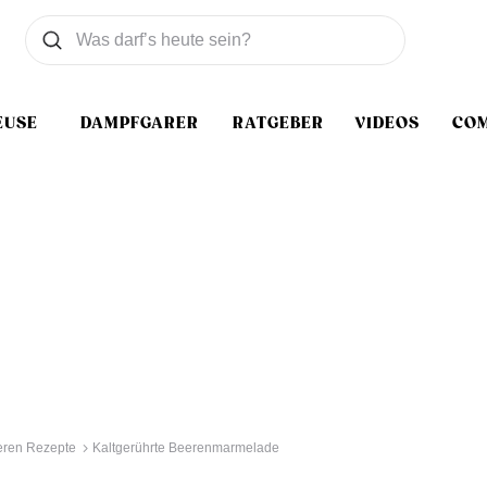
Was wollen Sie suchen
Suchen
EUSE
DAMPFGARER
RATGEBER
VIDEOS
CO
eren Rezepte
Kaltgerührte Beerenmarmelade