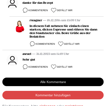
danke für das Rezept
KOMMENTIEREN
GEFÄLLT MIR
rwagner
— 18.12.2014 um 13:09 Uhr
In diesem Fall nehmen Sie einfach einen
starken, dicken Espresso und rühren Sie dann
den Staubzucker ein. Beste Grüße aus der
Redaktion
KOMMENTIEREN
GEFÄLLT MIR
asrael
— 31.12.2023 um 14:19 Uhr
Sehr gut
KOMMENTIEREN
GEFÄLLT MIR
Alle Kommentare
Kommentar hinzufügen
Für Kommentare, bitte
einloggen
oder
registrieren
.