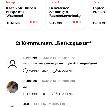
Rezept
Rezept
Rezept
Kalte Rote-Rüben-
Gebratener
Topfenk
Suppe mit
Saibling in
Preislb
Wachtelei
Bucheckernvinaigrette
30–60 MIN
5–15 MIN
15–30 MIN
21 Kommentare „Kaffeeglasur“
Eqomizey
— 12.12.2014 um 12:47 Uhr
also ohne mengenangaben... gänzlich ungeeignet...
KOMMENTIEREN
GEFÄLLT MIR
klaus1958
— 16.10.2015 um 19:16 Uhr
gut
KOMMENTIEREN
GEFÄLLT MIR
Gast
— 1.10.2015 um 16:27 Uhr