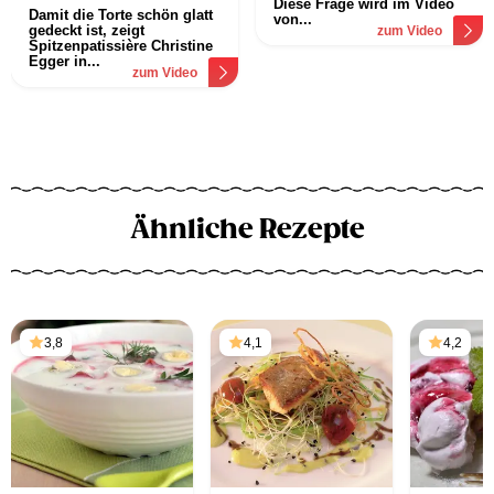
Diese Frage wird im Video
Damit die Torte schön glatt
von...
gedeckt ist, zeigt
zum Video
Spitzenpatissière Christine
Egger in...
zum Video
Ähnliche Rezepte
3,8
4,1
4,2