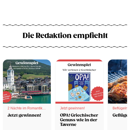
Die Redaktion empfiehlt
2 Nächte im Romantik
Jetzt gewinnen!
Beflügelnd
Hotel
Jetzt gewinnen!
OPA! Griechischer
Geflügel
Genuss wie in der
Taverne