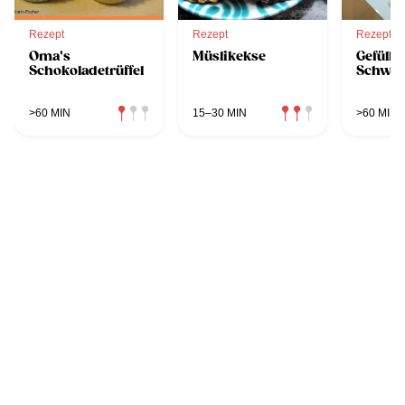
Rezept
Rezept
Rezept
Oma's
Müslikekse
Gefüllte
Schokoladetrüffel
Schwei
>60 MIN
15–30 MIN
>60 MIN