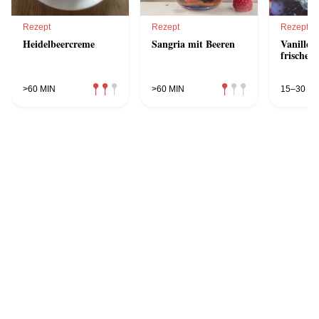
Rezept
Rezept
Rezept
Heidelbeercreme
Sangria mit Beeren
Vanillet
frischen
>60 MIN
>60 MIN
15–30 MI