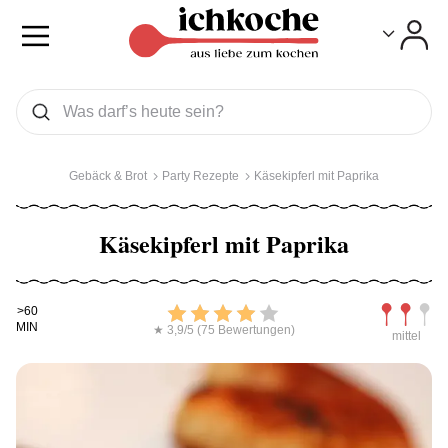
Toggle
Toggle
Was wollen Sie suchen
Suchen
Gebäck & Brot
Party Rezepte
Käsekipferl mit Paprika
Käsekipferl mit Paprika
Kochdauer
Bewerten
Schwierig
>60
MIN
★ 3,9/5 (75 Bewertungen)
mittel