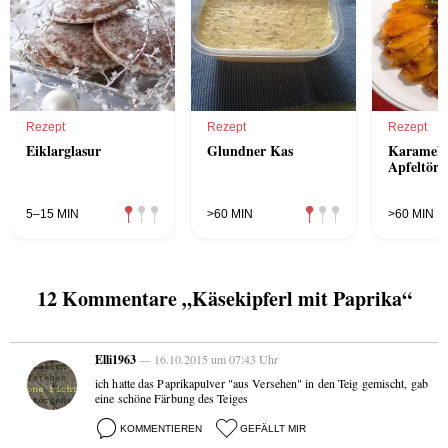
Rezept
Rezept
Rezept
Eiklarglasur
Glundner Kas
Karamelli
Apfeltört
5–15 MIN
>60 MIN
>60 MIN
12 Kommentare „Käsekipferl mit Paprika“
Elli1963
— 16.10.2015 um 07:43 Uhr
ich hatte das Paprikapulver "aus Versehen" in den Teig gemischt, gab
eine schöne Färbung des Teiges
KOMMENTIEREN
GEFÄLLT MIR