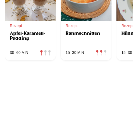
Rezept
Rezept
Rezept
Apfel-Karamell-
Rahmschnitten
Hühner
Pudding
30–60 MIN
15–30 MIN
15–30 MI