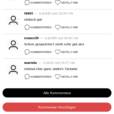
KOMMENTIEREN
GEFÄLLT MIR
OH65
— 14.11.2015 um 22:30 Uhr
einfach gut
KOMMENTIEREN
GEFÄLLT MIR
romeo59
— 14.11.2015 um 18:48 Uhr
Schon gespeichert sieht sehr gut aus
KOMMENTIEREN
GEFÄLLT MIR
marwin
— 7.1.2025 um 15:37 Uhr
einmal eine ganz andere Variante
KOMMENTIEREN
GEFÄLLT MIR
Alle Kommentare
Kommentar hinzufügen