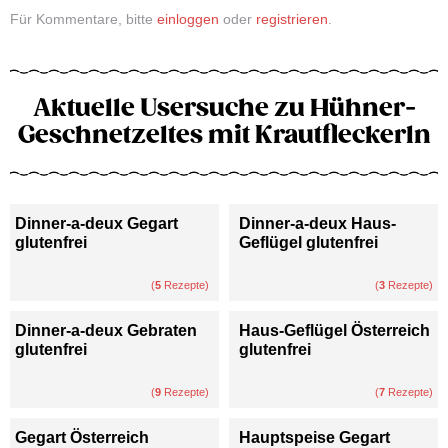
Für Kommentare, bitte
einloggen
oder
registrieren
.
Aktuelle Usersuche zu Hühner-
Geschnetzeltes mit Krautfleckerln
Dinner-a-deux Gegart
Dinner-a-deux Haus-
glutenfrei
Geflügel glutenfrei
(
5
Rezepte)
(
3
Rezepte)
Dinner-a-deux Gebraten
Haus-Geflügel Österreich
glutenfrei
glutenfrei
(
9
Rezepte)
(
7
Rezepte)
Gegart Österreich
Hauptspeise Gegart