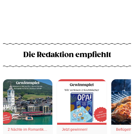
Die Redaktion empfiehlt
2 Nächte im Romantik
Jetzt gewinnen!
Beflügelnd