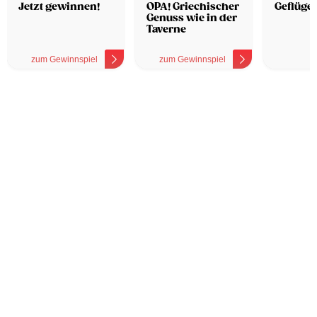
Hotel
Jetzt gewinnen!
OPA! Griechischer
Geflügel
Genuss wie in der
Taverne
zum Gewinnspiel
zum Gewinnspiel
z