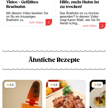
Video - Gefülltes
Hilfe, mein Huhn ist
Brathuhn
zu trocken!
Mit diesem Video bereiten Sie
Das Brathuhn ist zu trocken
im Nu ein knuspriges
geworden? In diesem Video
Brathuhn zu.
zeigt Aaron Waltl, wie Sie Ihr
zum Video
Hendl richtig...
zum Video
Ähnliche Rezepte
4,0
3,6
3,9