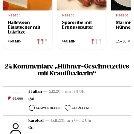
Rezept
Rezept
Rezept
Halloween
Spareribs mit
Marinie
Eislutscher mit
Erdnussbutter
Hühnerb
Lakritze
>60 MIN
>60 MIN
15–30 MIN
24 Kommentare „Hühner-Geschnetzeltes
mit Krautfleckerln“
JJulian
— 2.12.2015 um 14:11 Uhr
gut
KOMMENTIEREN
GEFÄLLT MIR
karolus1
— 15.11.2015 um 07:52 Uhr
Gut