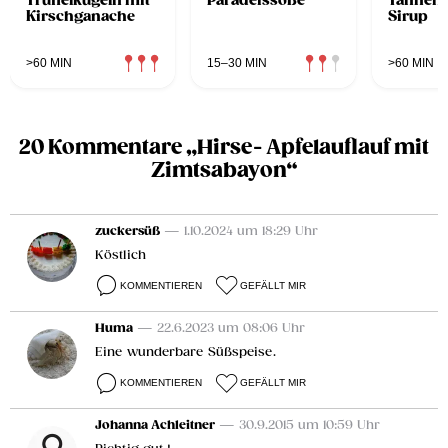
Trüffelkugeln mit
Paradeissoße
Tannenw
Kirschganache
Sirup
>60 MIN
15–30 MIN
>60 MIN
20 Kommentare „Hirse- Apfelauflauf mit
Zimtsabayon“
zuckersüß
— 1.10.2024 um 18:29 Uhr
Köstlich
KOMMENTIEREN
GEFÄLLT MIR
Huma
— 22.6.2023 um 08:06 Uhr
Eine wunderbare Süßspeise.
KOMMENTIEREN
GEFÄLLT MIR
Johanna Achleitner
— 30.9.2015 um 10:59 Uhr