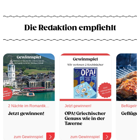
Die Redaktion empfiehlt
2 Nächte im Romantik
Jetzt gewinnen!
Beflügelnd
Hotel
Jetzt gewinnen!
OPA! Griechischer
Geflügel
Genuss wie in der
Taverne
zum Gewinnspiel
zum Gewinnspiel
z