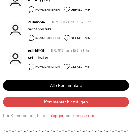
Richtig gut !
KOMMENTIEREN
GEFÄLLT MIR
Zubano15
— 13.9.2015 um 17:24 Uhr
sieht toll aus
KOMMENTIEREN
GEFÄLLT MIR
edith1951
— 11.8.2015 um 15:55 Uhr
sehr lecker
KOMMENTIEREN
GEFÄLLT MIR
Alle Kommentare
Kommentar hinzufügen
Für Kommentare, bitte
einloggen
oder
registrieren
.