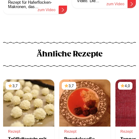
Video. Die...
Rezept für Haferflocken-
zum Video
Makronen, das...
zum Video
Ähnliche Rezepte
3,7
3,7
4,0
Rezept
Rezept
Rezept