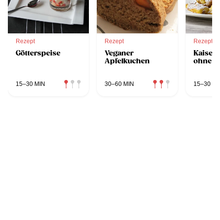
Rezept
Rezept
Rezept
Götterspeise
Veganer
Kaiser
Apfelkuchen
ohne R
15–30 MIN
30–60 MIN
15–30 MI