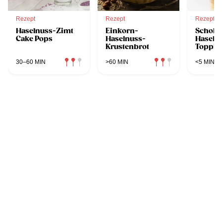
Rezept
Rezept
Rezept
Haselnuss-Zimt
Einkorn-
Schoko
Cake Pops
Haselnuss-
Haseln
Krustenbrot
Toppin
30–60 MIN
>60 MIN
<5 MIN