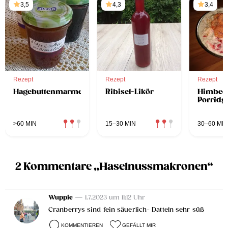
3,5
4,3
3,4
Rezept
Rezept
Rezept
Hagebuttenmarmelade
Ribisel-Likör
Himbee
Porridg
>60 MIN
15–30 MIN
30–60 MIN
2 Kommentare „Haselnussmakronen“
Wuppie
— 1.7.2023 um 11:12 Uhr
Cranberrys sind fein säuerlich- Datteln sehr süß
KOMMENTIEREN
GEFÄLLT MIR