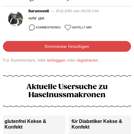
Baramundi
— 18.12.2015 um 08:59 Uhr
sehr gut
KOMMENTIEREN
GEFÄLLT MIR
Kommentar hinzufügen
Für Kommentare, bitte
einloggen
oder
registrieren
.
Aktuelle Usersuche zu
Haselnussmakronen
glutenfrei Kekse &
für Diabetiker Kekse &
Konfekt
Konfekt