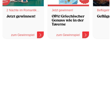
2 Nächte im Romantik
Jetzt gewinnen!
Beflügelnd
Hotel
Jetzt gewinnen!
OPA! Griechischer
Geflügel
Genuss wie in der
Taverne
zum Gewinnspiel
zum Gewinnspiel
z