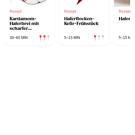
Rezept
Rezept
Rezept
Kardamom-
Haferflocken-
Haferm
Haferbrei mit
Kefir-Frühstück
scharfer
Apfelsoße
30–60 MIN
5–15 MIN
5–15 MIN