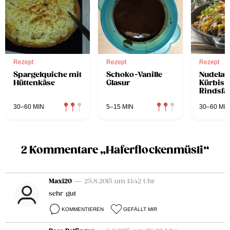
Rezept
Rezept
Rezept
Spargelquiche mit
Schoko-Vanille
Nudelauf
Hüttenkäse
Glasur
Kürbis 
Rindsfa
30–60 MIN
5–15 MIN
30–60 MIN
2 Kommentare „Haferflockenmüsli“
Maxi20
— 25.8.2015 um 13:42 Uhr
sehr gut
KOMMENTIEREN
GEFÄLLT MIR