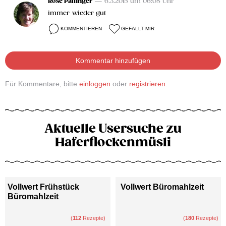
Rose Palfinger
— 6.3.2015 um 06:08 Uhr
immer wieder gut
KOMMENTIEREN
GEFÄLLT MIR
Kommentar hinzufügen
Für Kommentare, bitte
einloggen
oder
registrieren
.
Aktuelle Usersuche zu
Haferflockenmüsli
Vollwert Frühstück
Vollwert Büromahlzeit
Büromahlzeit
(
112
Rezepte)
(
180
Rezepte)