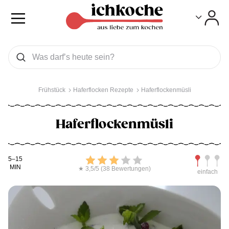
Toggle
Toggle
Was wollen Sie suchen
Suchen
Frühstück
Haferflocken Rezepte
Haferflockenmüsli
Haferflockenmüsli
Kochdauer
Bewerten
Schwierig
5–15
MIN
★ 3,5/5 (38 Bewertungen)
einfach