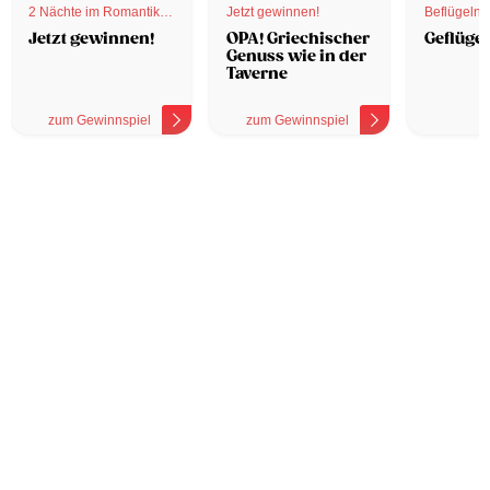
2 Nächte im Romantik
Jetzt gewinnen!
Beflügelnd
Hotel
Jetzt gewinnen!
OPA! Griechischer
Geflügel
Genuss wie in der
Taverne
zum Gewinnspiel
zum Gewinnspiel
z