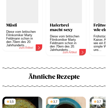
Müsli
Haferbrei
Frühst
macht sexy
wie ein
Diese vom britischen
Filmkomiker Marty
Diese vom britischen
Frühstück
Feldmann schon in
Filmkomiker Marty
Kaiser, A
den 70ern des 20.
Feldmann schon in
wie ein Be
Jahrhunderts...
den 70ern des 20.
simple Wei
zum Artikel
Jahrhunderts...
uns...
zum Artikel
z
Ähnliche Rezepte
3,5
3,7
3,7