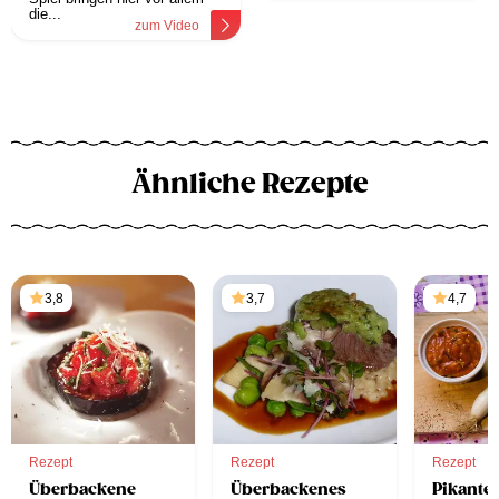
die...
zum Video
Ähnliche Rezepte
3,8
3,7
4,7
Rezept
Rezept
Rezept
Überbackene
Überbackenes
Pikante