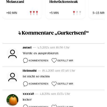
Melanzani
Hohrückensteak
>60 MIN
<5 MIN
5–15 MIN
4 Kommentare „Gurkerlsenf“
asrael
— 4.5.2024 um 16:56 Uhr
Werde es ausprobieren
KOMMENTIEREN
GEFÄLLT MIR
Helmuth1
— 18.4.2015 um 07:46 Uhr
ist nicht so meins
KOMMENTIEREN
GEFÄLLT MIR
xxxx40
— 4.11.2014 um 13:54 Uhr
lecker