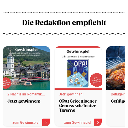
Die Redaktion empfiehlt
2 Nächte im Romantik
Jetzt gewinnen!
Beflügelnd
Hotel
Jetzt gewinnen!
OPA! Griechischer
Geflügel
Genuss wie in der
Taverne
zum Gewinnspiel
zum Gewinnspiel
z