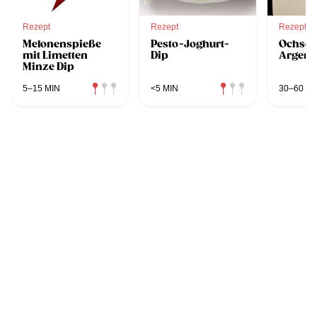
Rezept
Rezept
Rezept
Melonenspieße
Pesto-Joghurt-
Ochsenf
mit Limetten
Dip
Argent
Minze Dip
5–15 MIN
<5 MIN
30–60 MI