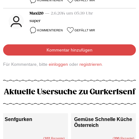
KOMMENTIEREN
GEFÄLLT MIR
Maxi20
— 2.6.2014 um 05:39 Uhr
super
KOMMENTIEREN
GEFÄLLT MIR
Kommentar hinzufügen
Für Kommentare, bitte
einloggen
oder
registrieren
.
Aktuelle Usersuche zu Gurkerlsenf
Senfgurken
Gemüse Schnelle Küche
Österreich
(
102
Rezepte)
(
200
Rezepte)