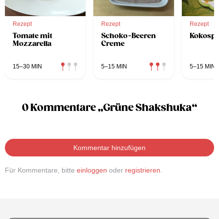
Rezept
Rezept
Rezept
Tomate mit
Schoko-Beeren
Kokosp
Mozzarella
Creme
15–30 MIN
5–15 MIN
5–15 MIN
0 Kommentare „Grüne Shakshuka“
Kommentar hinzufügen
Für Kommentare, bitte
einloggen
oder
registrieren
.