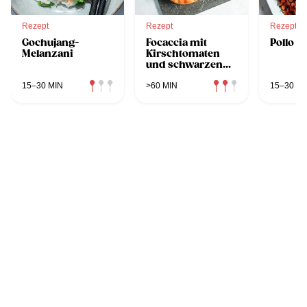
Rezept
Rezept
Rezept
Gochujang-
Focaccia mit
Pollo C
Melanzani
Kirschtomaten
und schwarzen
Oliven
15–30 MIN
>60 MIN
15–30 MI