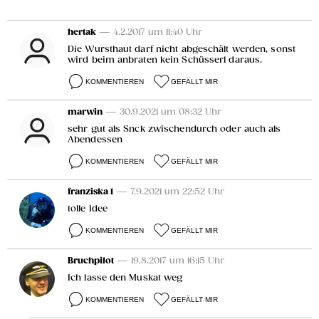
hertak
— 4.2.2017 um 11:40 Uhr
Die Wursthaut darf nicht abgeschält werden, sonst
wird beim anbraten kein Schüsserl daraus.
KOMMENTIEREN
GEFÄLLT MIR
marwin
— 30.9.2021 um 08:32 Uhr
sehr gut als Snck zwischendurch oder auch als
Abendessen
KOMMENTIEREN
GEFÄLLT MIR
franziska 1
— 7.9.2021 um 22:52 Uhr
tolle Idee
KOMMENTIEREN
GEFÄLLT MIR
Bruchpilot
— 19.8.2017 um 16:15 Uhr
Ich lasse den Muskat weg
KOMMENTIEREN
GEFÄLLT MIR