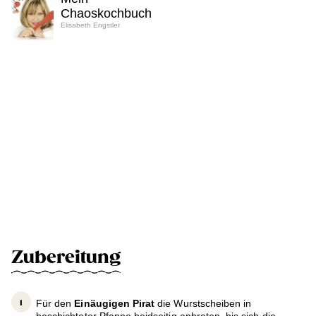
Chaoskochbuch
Elisabeth Engstler
Zubereitung
Für den
Einäugigen Pirat
die Wurstscheiben in
beschichteter Pfanne beidseitig anbraten, bis sich die