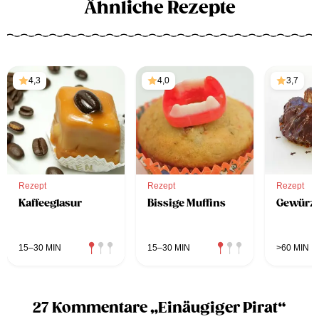
Ähnliche Rezepte
4,3
4,0
3,7
Rezept
Rezept
Rezept
Kaffeeglasur
Bissige Muffins
Gewürz
15–30 MIN
15–30 MIN
>60 MIN
27 Kommentare „Einäugiger Pirat“