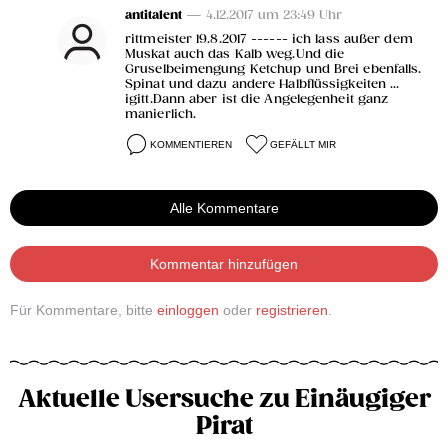
antitalent
— 4.12.2017 um 23:49 Uhr
rittmeister 19.8.2017 ------ ich lass außer dem
Muskat auch das Kalb weg.Und die
Gruselbeimengung Ketchup und Brei ebenfalls.
Spinat und dazu andere Halbflüssigkeiten ...
igitt.Dann aber ist die Angelegenheit ganz
manierlich.
KOMMENTIEREN
GEFÄLLT MIR
Alle Kommentare
Kommentar hinzufügen
Für Kommentare, bitte
einloggen
oder
registrieren
.
Aktuelle Usersuche zu Einäugiger
Pirat