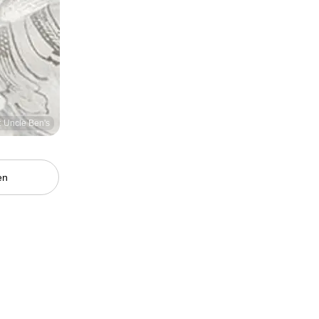
: Uncle Ben's
en