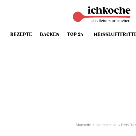
REZEPTE
BACKEN
TOP 24
HEISSLUFTFRITT
Startseite
Hauptspeise
Reis Re