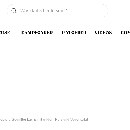
Was wollen Sie suchen
Suchen
EUSE
DAMPFGARER
RATGEBER
VIDEOS
CO
zepte
Gegrillter Lachs mit wildem Reis und Vogerlsalat