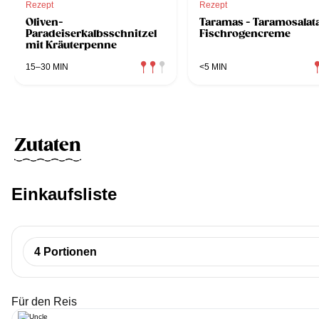
Rezept
Rezept
Oliven-
Taramas - Taramosalata
Paradeiserkalbsschnitzel
Fischrogencreme
mit Kräuterpenne
15–30 MIN
<5 MIN
Zutaten