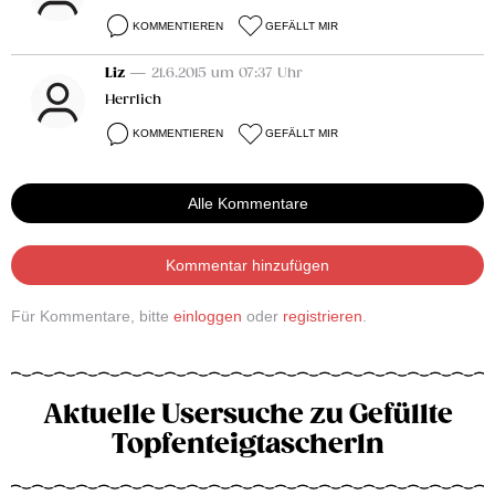
KOMMENTIEREN
GEFÄLLT MIR
Liz
— 21.6.2015 um 07:37 Uhr
Herrlich
KOMMENTIEREN
GEFÄLLT MIR
Alle Kommentare
Kommentar hinzufügen
Für Kommentare, bitte
einloggen
oder
registrieren
.
Aktuelle Usersuche zu Gefüllte
Topfenteigtascherln