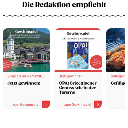
Die Redaktion empfiehlt
2 Nächte im Romantik
Jetzt gewinnen!
Beflügelnd
Hotel
Jetzt gewinnen!
OPA! Griechischer
Geflügel
Genuss wie in der
Taverne
zum Gewinnspiel
zum Gewinnspiel
z