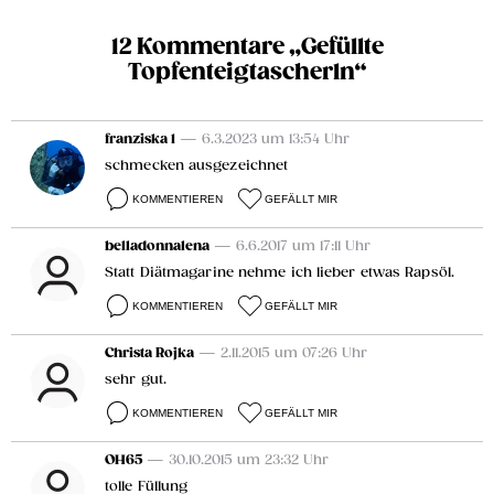
12 Kommentare „Gefüllte
Topfenteigtascherln“
franziska 1
— 6.3.2023 um 13:54 Uhr
schmecken ausgezeichnet
KOMMENTIEREN
GEFÄLLT MIR
belladonnalena
— 6.6.2017 um 17:11 Uhr
Statt Diätmagarine nehme ich lieber etwas Rapsöl.
KOMMENTIEREN
GEFÄLLT MIR
Christa Rojka
— 2.11.2015 um 07:26 Uhr
sehr gut.
KOMMENTIEREN
GEFÄLLT MIR
OH65
— 30.10.2015 um 23:32 Uhr
tolle Füllung