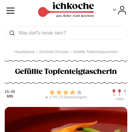
Toggle
Toggle
Was wollen Sie suchen
Suchen
Hauptspeise
Schlanke Rezepte
Gefüllte Topfenteigtascherln
Gefüllte Topfenteigtascherln
Kochdauer
Bewerten
Schwierig
15–30
MIN
★ 3,7/5 (78 Bewertungen)
mittel