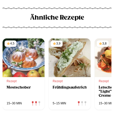
Ähnliche Rezepte
4,5
3,9
3,8
Rezept
Rezept
Rezept
Mostschober
Frühlingsaufstrich
Letsch
"Light" 
Creme-P
15–30 MIN
5–15 MIN
15–30 MIN