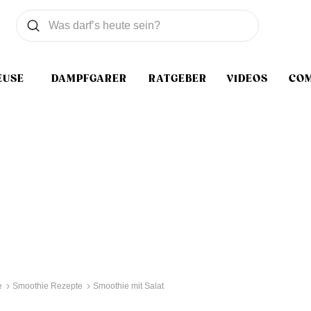
Was wollen Sie suchen
Suchen
EUSE
DAMPFGARER
RATGEBER
VIDEOS
CO
e
Smoothie Rezepte
Smoothie mit Salat