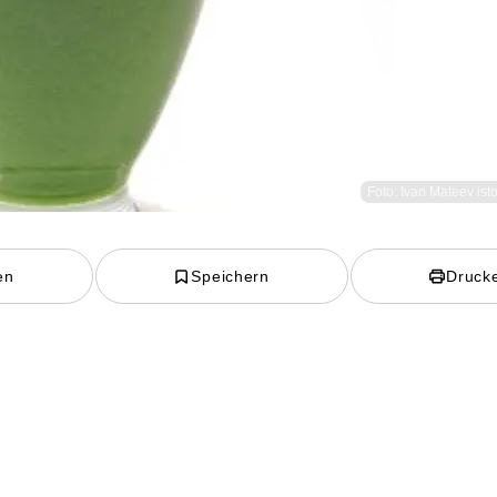
Foto: Ivan Mateev is
en
Speichern
Druck