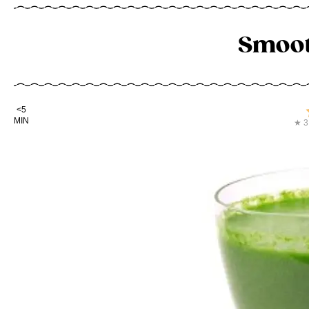
Smoot
Kochdauer
<5
MIN
★ 3