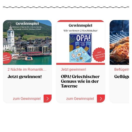
2 Nächte im Romantik
Jetzt gewinnen!
Beflügelnd
Hotel
Jetzt gewinnen!
OPA! Griechischer
Geflügel
Genuss wie in der
Taverne
zum Gewinnspiel
zum Gewinnspiel
z