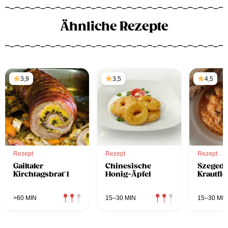
Ähnliche Rezepte
3,9
3,5
4,5
Rezept
Rezept
Rezept
Gailtaler
Chinesische
Szegedi
Kirchtagsbrat`l
Honig-Äpfel
Krautfle
>60 MIN
15–30 MIN
15–30 MIN