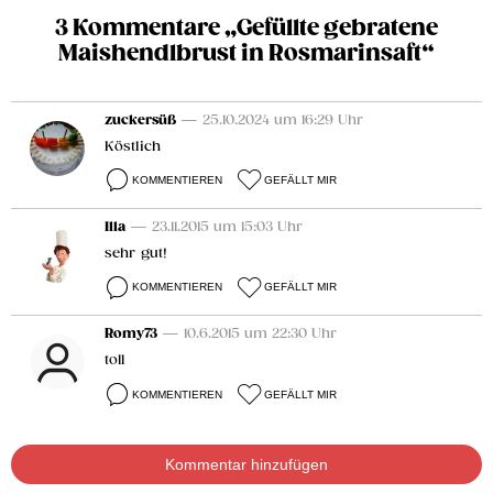
3 Kommentare „Gefüllte gebratene
Maishendlbrust in Rosmarinsaft“
zuckersüß
— 25.10.2024 um 16:29 Uhr
Köstlich
KOMMENTIEREN
GEFÄLLT MIR
Illa
— 23.11.2015 um 15:03 Uhr
sehr gut!
KOMMENTIEREN
GEFÄLLT MIR
Romy73
— 10.6.2015 um 22:30 Uhr
toll
KOMMENTIEREN
GEFÄLLT MIR
Kommentar hinzufügen