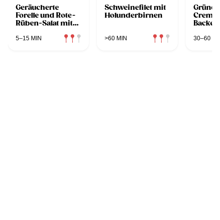
Geräucherte
Schweinefilet mit
Grüner 
Forelle und Rote-
Holunderbirnen
Cremes
Rüben-Salat mit
Backer
Sauerrahmdressing
5–15 MIN
>60 MIN
30–60 MI