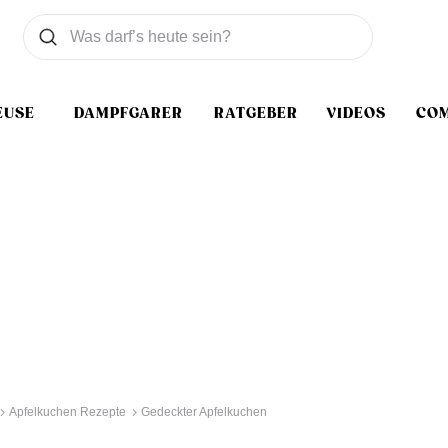
Was wollen Sie suchen
Suchen
EUSE
DAMPFGARER
RATGEBER
VIDEOS
CO
Apfelkuchen Rezepte
Gedeckter Apfelkuchen