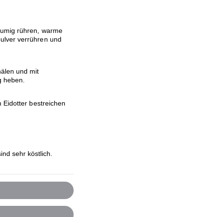
aumig rühren, warme
ulver verrühren und
älen und mit
g heben.
 Eidotter bestreichen
nd sehr köstlich.