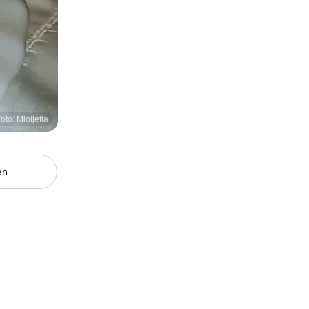
oto: Mioljetta
en