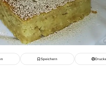
F
en
Speichern
Druck