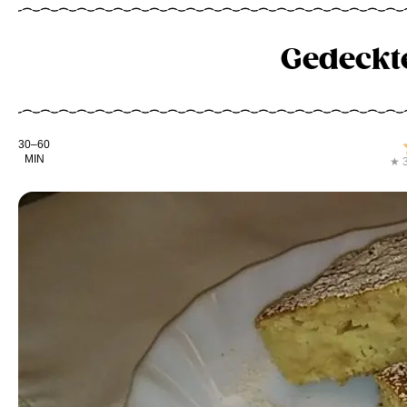
Gedeckt
Kochdauer
30–60
MIN
★ 3