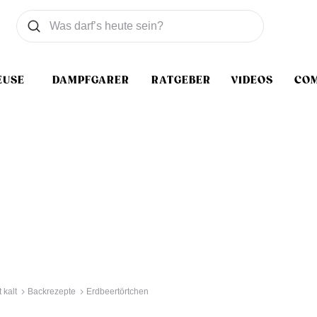
Was wollen Sie suchen
Suchen
EUSE
DAMPFGARER
RATGEBER
VIDEOS
CO
 kalt
Backrezepte
Erdbeertörtchen