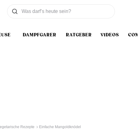
Was wollen Sie suchen
Suchen
EUSE
DAMPFGARER
RATGEBER
VIDEOS
CO
egetarische Rezepte
Einfache Mangoldknödel