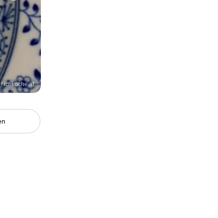
/ ichkoche.at
en