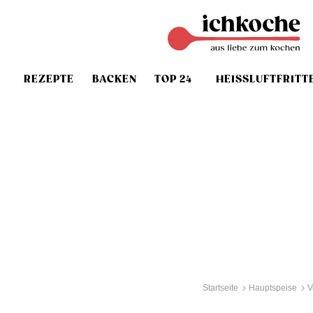
REZEPTE
BACKEN
TOP 24
HEISSLUFTFRITT
Startseite
Hauptspeise
V