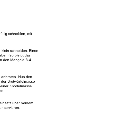
felig schneiden, mit
klein schneiden. Einen
eben (so bleibt das
un den Mangold 3-4
ig anbraten. Nun den
u der Brotwürfelmasse
u einer Knödelmasse
en.
einsatz über heißem
r servieren.