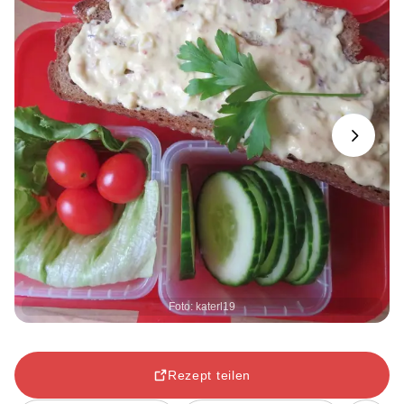
Next
Foto: katerl19
Rezept teilen