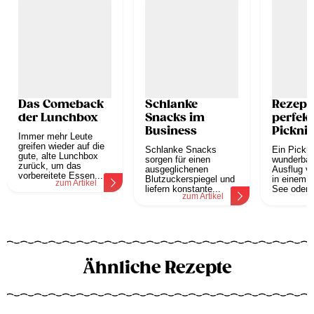
Das Comeback
Schlanke
Rezepte
der Lunchbox
Snacks im
perfekt
Business
Pickni
Immer mehr Leute
greifen wieder auf die
Schlanke Snacks
Ein Pickni
gute, alte Lunchbox
sorgen für einen
wunderbar
zurück, um das
ausgeglichenen
Ausflug v
vorbereitete Essen...
Blutzuckerspiegel und
in einem 
zum Artikel
liefern konstante...
See oder..
zum Artikel
z
Ähnliche Rezepte