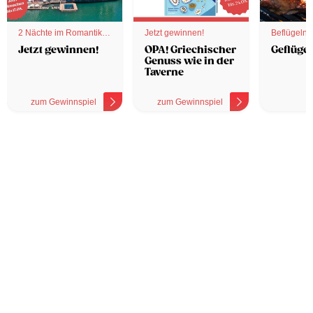
2 Nächte im Romantik
Jetzt gewinnen!
Beflügelnd
Hotel
Jetzt gewinnen!
OPA! Griechischer
Geflügel
Genuss wie in der
Taverne
zum Gewinnspiel
zum Gewinnspiel
z