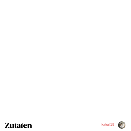
Zutaten
katerl19