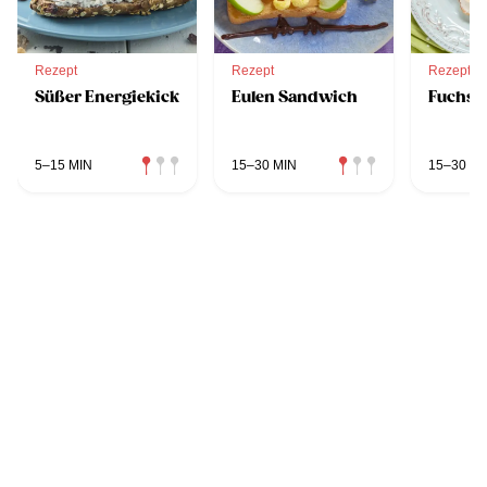
Rezept
Rezept
Rezept
Süßer Energiekick
Eulen Sandwich
Fuchs T
5–15 MIN
15–30 MIN
15–30 MI