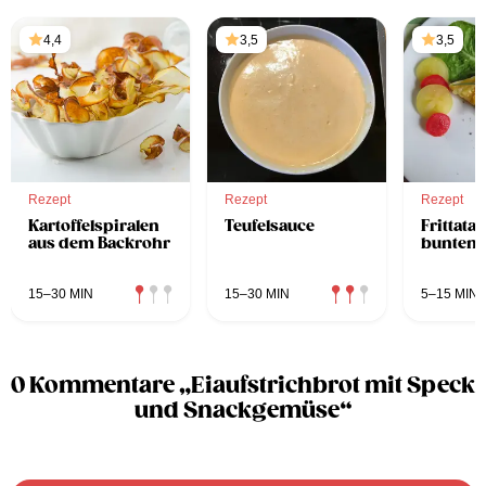
4,4
3,5
3,5
Rezept
Rezept
Rezept
Kartoffelspiralen
Teufelsauce
Frittata 
aus dem Backrohr
bunten 
15–30 MIN
15–30 MIN
5–15 MIN
0 Kommentare „Eiaufstrichbrot mit Speck
und Snackgemüse“