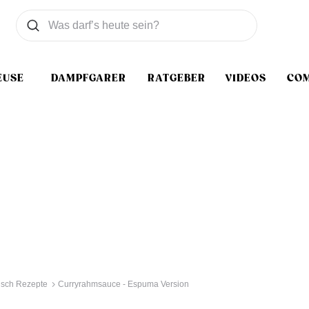
Was wollen Sie suchen
Suchen
EUSE
DAMPFGARER
RATGEBER
VIDEOS
CO
isch Rezepte
Curryrahmsauce - Espuma Version