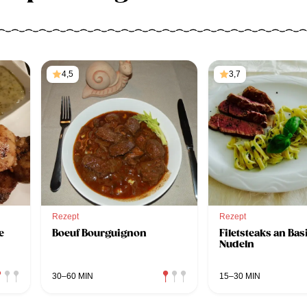
4,5
3,7
Rezept
Rezept
e
Boeuf Bourguignon
Filetsteaks an Ba
Nudeln
30–60 MIN
15–30 MIN