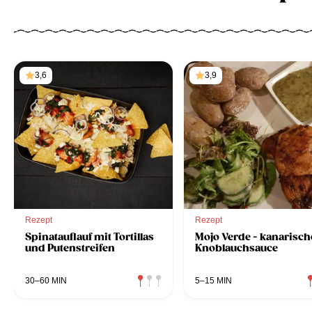
3,6
3,9
Rezept
Rezept
Spinatauflauf mit Tortillas
Mojo Verde - kanarisch
und Putenstreifen
Knoblauchsauce
30–60 MIN
5–15 MIN