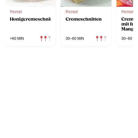
Rezept
Rezept
Rezept
Honigcremeschnitten
Cremeschnitten
Cremes
mit fri
Mango
>60 MIN
30–60 MIN
30–60 MI