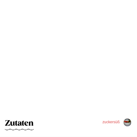
Zutaten
zuckersüß