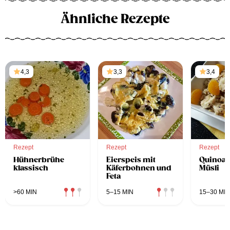
Ähnliche Rezepte
4,3
3,3
3,4
Rezept
Rezept
Rezept
Hühnerbrühe
Eierspeis mit
Quinoa
klassisch
Käferbohnen und
Müsli
Feta
>60 MIN
5–15 MIN
15–30 MIN