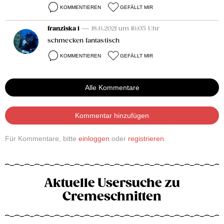
KOMMENTIEREN
GEFÄLLT MIR
franziska 1
— 18.6.2021 um 16:05 Uhr
schmecken fantastisch
KOMMENTIEREN
GEFÄLLT MIR
Alle Kommentare
Kommentar hinzufügen
Für Kommentare, bitte
einloggen
oder
registrieren
.
Aktuelle Usersuche zu
Cremeschnitten