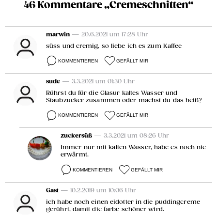
46 Kommentare „Cremeschnitten“
marwin
— 20.6.2021 um 17:28 Uhr
süss und cremig, so liebe ich es zum Kaffee
KOMMENTIEREN
GEFÄLLT MIR
sude
— 3.3.2021 um 01:30 Uhr
Rührst du für die Glasur kaltes Wasser und
Staubzucker zusammen oder machst du das heiß?
KOMMENTIEREN
GEFÄLLT MIR
zuckersüß
— 3.3.2021 um 08:26 Uhr
Immer nur mit kalten Wasser, habe es noch nie
erwärmt.
KOMMENTIEREN
GEFÄLLT MIR
Gast
— 10.2.2019 um 10:06 Uhr
ich habe noch einen eidotter in die puddingcreme
gerührt, damit die farbe schöner wird.