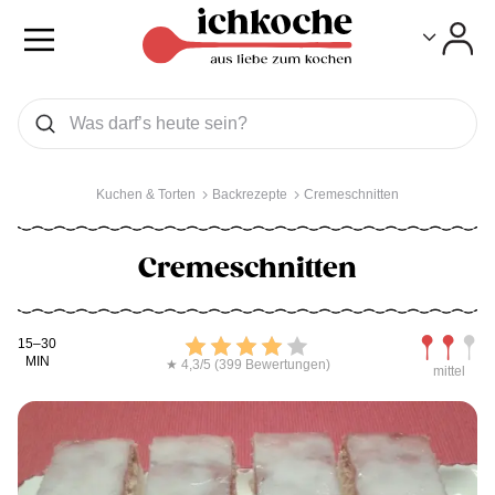
Toggle
Toggle
Was wollen Sie suchen
Suchen
Kuchen & Torten
Backrezepte
Cremeschnitten
Cremeschnitten
Kochdauer
Bewerten
Schwierig
15–30
MIN
★ 4,3/5 (399 Bewertungen)
mittel