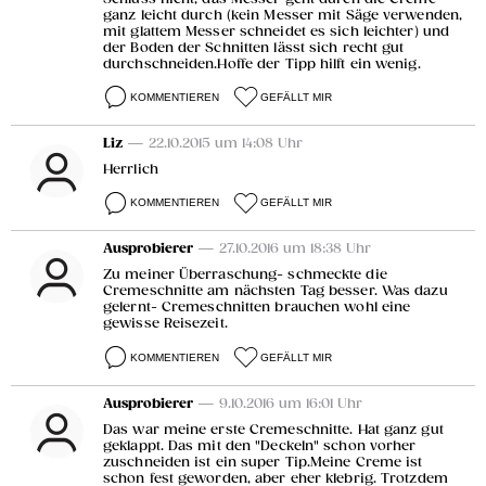
ganz leicht durch (kein Messer mit Säge verwenden,
mit glattem Messer schneidet es sich leichter) und
der Boden der Schnitten lässt sich recht gut
durchschneiden.Hoffe der Tipp hilft ein wenig.
KOMMENTIEREN
GEFÄLLT MIR
Liz
— 22.10.2015 um 14:08 Uhr
Herrlich
KOMMENTIEREN
GEFÄLLT MIR
Ausprobierer
— 27.10.2016 um 18:38 Uhr
Zu meiner Überraschung- schmeckte die
Cremeschnitte am nächsten Tag besser. Was dazu
gelernt- Cremeschnitten brauchen wohl eine
gewisse Reisezeit.
KOMMENTIEREN
GEFÄLLT MIR
Ausprobierer
— 9.10.2016 um 16:01 Uhr
Das war meine erste Cremeschnitte. Hat ganz gut
geklappt. Das mit den "Deckeln" schon vorher
zuschneiden ist ein super Tip.Meine Creme ist
schon fest geworden, aber eher klebrig. Trotzdem