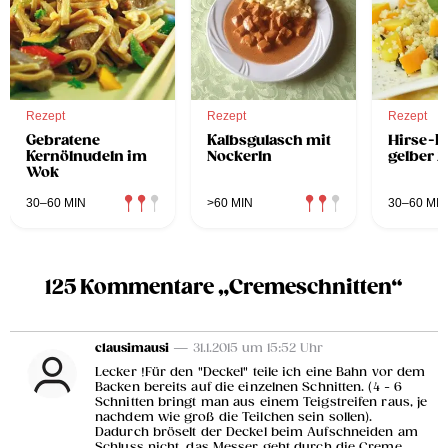
Rezept
Rezept
Rezept
Gebratene
Kalbsgulasch mit
Hirse-Ri
Kernölnudeln im
Nockerln
gelber 
Wok
30–60 MIN
>60 MIN
30–60 MIN
125 Kommentare „Cremeschnitten“
clausimausi
— 31.1.2015 um 15:52 Uhr
Lecker !Für den "Deckel" teile ich eine Bahn vor dem
Backen bereits auf die einzelnen Schnitten. (4 - 6
Schnitten bringt man aus einem Teigstreifen raus, je
nachdem wie groß die Teilchen sein sollen).
Dadurch bröselt der Deckel beim Aufschneiden am
Schluss nicht, das Messer geht durch die Creme