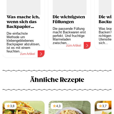
Was mache ich,
Die wichtigsten
Die wic
wenn sich das
Füllungen
Backut
Backpapier
Die passende Füllung
Was brau
nicht ablösen
macht Backwaren erst
Backen? M
Die einfachste
lässt?
perfekt. Und fruchtige
richtigen 
Methode um
Marmeladen
Utensilien
klebengebliebenes
zwischen...
sich...
Backpapier abzulösen,
zum Artikel
z
ist es mit einem
feuchten...
zum Artikel
Ähnliche Rezepte
3,8
4,3
3,7