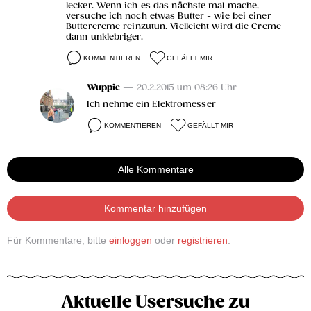
lecker. Wenn ich es das nächste mal mache,
versuche ich noch etwas Butter - wie bei einer
Buttercreme reinzutun. Vielleicht wird die Creme
dann unklebriger.
KOMMENTIEREN
GEFÄLLT MIR
Wuppie
— 20.2.2015 um 08:26 Uhr
Ich nehme ein Elektromesser
KOMMENTIEREN
GEFÄLLT MIR
Alle Kommentare
Kommentar hinzufügen
Für Kommentare, bitte
einloggen
oder
registrieren
.
Aktuelle Usersuche zu