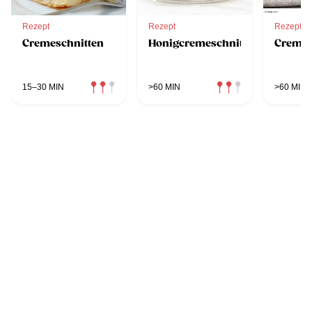
Rezept
Rezept
Rezept
Cremeschnitten
Honigcremeschnitten
Cremes
15–30 MIN
>60 MIN
>60 MIN