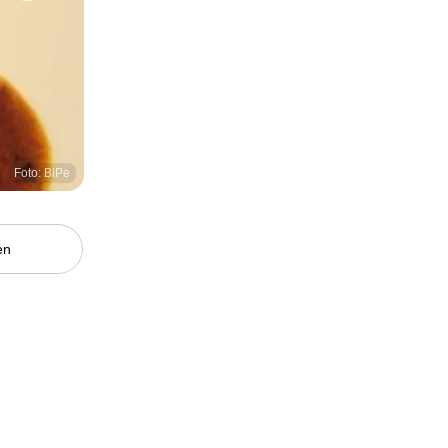
Foto: BiPe
en