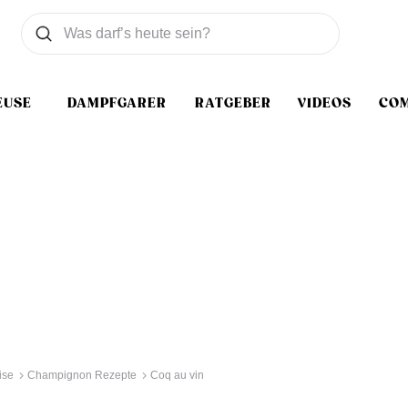
Was wollen Sie suchen
Suchen
EUSE
DAMPFGARER
RATGEBER
VIDEOS
CO
ise
Champignon Rezepte
Coq au vin