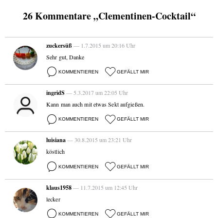
26 Kommentare „Clementinen-Cocktail“
zuckersüß
— 1.7.2015 um 20:16 Uhr
Sehr gut, Danke
KOMMENTIEREN
GEFÄLLT MIR
ingridS
— 5.3.2017 um 22:05 Uhr
Kann man auch mit etwas Sekt aufgießen.
KOMMENTIEREN
GEFÄLLT MIR
luisiana
— 30.8.2015 um 23:21 Uhr
köstlich
KOMMENTIEREN
GEFÄLLT MIR
klaus1958
— 11.7.2015 um 12:45 Uhr
lecker
KOMMENTIEREN
GEFÄLLT MIR