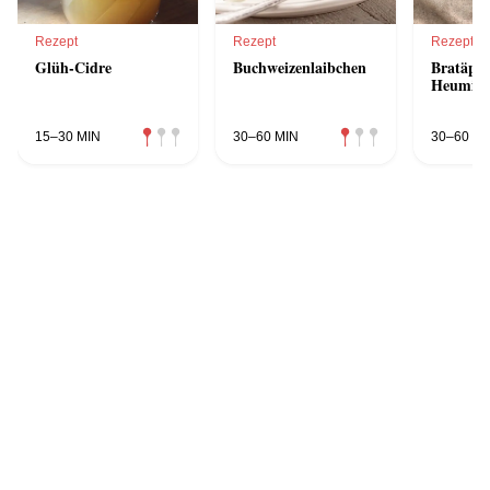
Rezept
Rezept
Rezept
Glüh-Cidre
Buchweizenlaibchen
Bratäpfel
Heumilc
15–30 MIN
30–60 MIN
30–60 MI