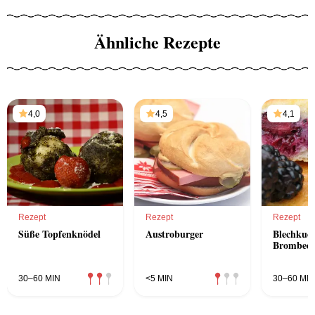
Ähnliche Rezepte
4,0
4,5
4,1
Rezept
Rezept
Rezept
Süße Topfenknödel
Austroburger
Blechkuc
Brombeer
30–60 MIN
<5 MIN
30–60 MIN