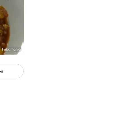
Foto: monic
en