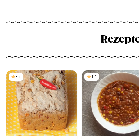
Rezept
3,5
4,4