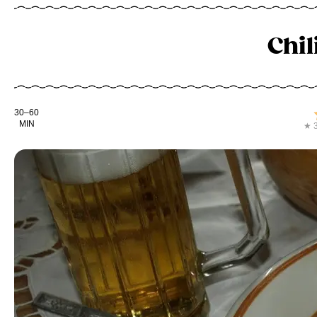
Chil
Kochdauer
30–60
MIN
★ 3