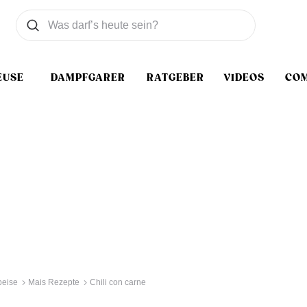
Was wollen Sie suchen
Suchen
EUSE
DAMPFGARER
RATGEBER
VIDEOS
CO
peise
Mais Rezepte
Chili con carne