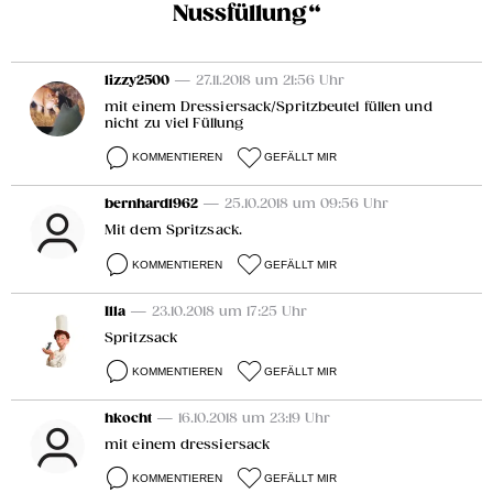
Nussfüllung“
lizzy2500
— 27.11.2018 um 21:56 Uhr
mit einem Dressiersack/Spritzbeutel füllen und
nicht zu viel Füllung
KOMMENTIEREN
GEFÄLLT MIR
bernhard1962
— 25.10.2018 um 09:56 Uhr
Mit dem Spritzsack.
KOMMENTIEREN
GEFÄLLT MIR
Illa
— 23.10.2018 um 17:25 Uhr
Spritzsack
KOMMENTIEREN
GEFÄLLT MIR
hkocht
— 16.10.2018 um 23:19 Uhr
mit einem dressiersack
KOMMENTIEREN
GEFÄLLT MIR