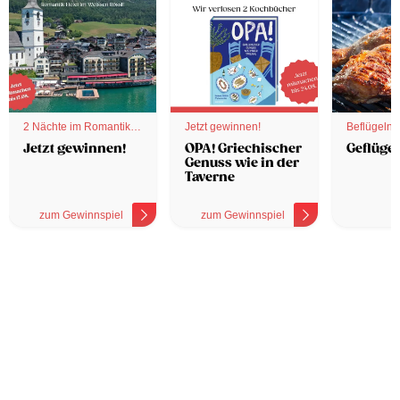
2 Nächte im Romantik
Jetzt gewinnen!
Beflügelnd
Hotel
Jetzt gewinnen!
OPA! Griechischer
Geflügel
Genuss wie in der
Taverne
zum Gewinnspiel
zum Gewinnspiel
z