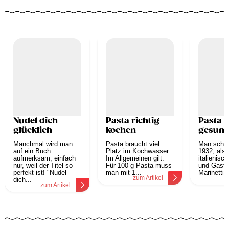
Nudel dich
Pasta richtig
Pasta i
glücklich
kochen
gesun
Manchmal wird man
Pasta braucht viel
Man schri
auf ein Buch
Platz im Kochwasser.
1932, als 
aufmerksam, einfach
Im Allgemeinen gilt:
italienisch
nur, weil der Titel so
Für 100 g Pasta muss
und Gastr
perfekt ist! "Nudel
man mit 1...
Marinetti 
zum Artikel
z
dich...
zum Artikel