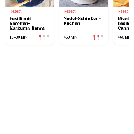
Rezept
Rezept
Rezept
Fusilli mit
Nudel-Schinken-
Ricotta
Karotten-
Kuchen
Basili
Kurkuma-Rahm
Cannel
15–30 MIN
>60 MIN
>60 MIN