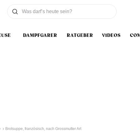
Was wollen Sie suchen
Suchen
EUSE
DAMPFGARER
RATGEBER
VIDEOS
CO
e
Brotsuppe, französisch, nach Grossmutter Art