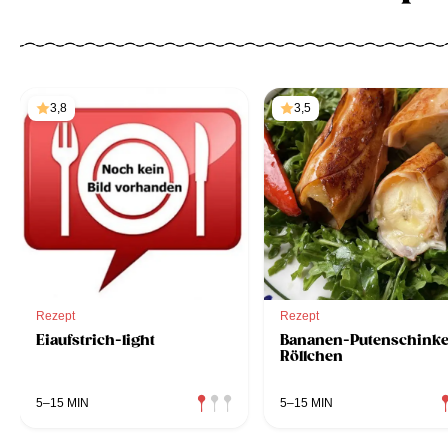
3,8
3,5
Rezept
Rezept
Eiaufstrich-light
Bananen-Putenschink
Röllchen
5–15 MIN
5–15 MIN