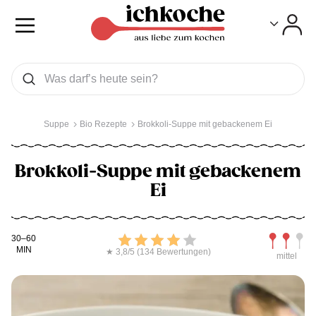
Toggle
Toggle
Was wollen Sie suchen
Suchen
Suppe
Bio Rezepte
Brokkoli-Suppe mit gebackenem Ei
Brokkoli-Suppe mit gebackenem
Ei
Kochdauer
Bewerten
Schwierig
30–60
MIN
★ 3,8/5 (134 Bewertungen)
mittel