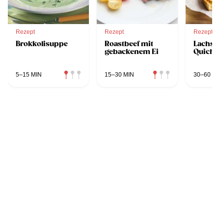
Rezept
Rezept
Rezept
Brokkolisuppe
Roastbeef mit
Lachs-
gebackenem Ei
Quiche
5–15 MIN
15–30 MIN
30–60 MI