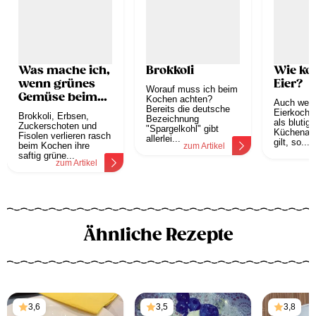
Was mache ich,
Brokkoli
Wie ko
wenn grünes
Eier?
Worauf muss ich beim
Gemüse beim
Kochen achten?
Auch wenn
Kochen seine
Bereits die deutsche
Eierkoch 
Brokkoli, Erbsen,
Bezeichnung
Farbe verliert?
als blutig
Zuckerschoten und
"Spargelkohl" gibt
Küchenang
Fisolen verlieren rasch
allerlei...
gilt, so...
beim Kochen ihre
zum Artikel
z
saftig grüne...
zum Artikel
Ähnliche Rezepte
3,6
3,5
3,8