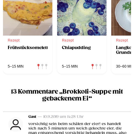
Rezept
Rezept
Rezept
Frühstücksomelette
Chiapudding
Langkor
Grundre
5–15 MIN
5–15 MIN
30–60 MIN
13 Kommentare „Brokkoli-Suppe mit
gebackenem Ei“
Gast
— 10.9.2019 um 14:28 Uhr
vorsichtig sein beim schälen der eier! es handelt
sich nach 5 minuten um weich gekochte eier, die
man entsprechend vorsichtig behandeln muss, also