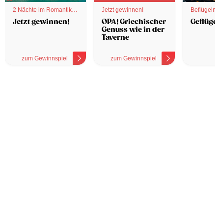
2 Nächte im Romantik
Jetzt gewinnen!
Beflügelnd
Hotel
Jetzt gewinnen!
OPA! Griechischer
Geflügel
Genuss wie in der
Taverne
zum Gewinnspiel
zum Gewinnspiel
z