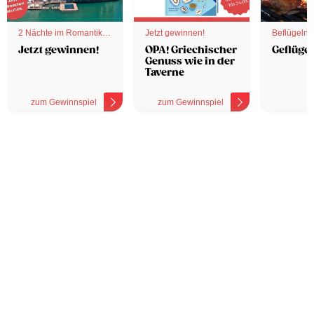
2 Nächte im Romantik
Jetzt gewinnen!
Beflügelnd
Hotel
Jetzt gewinnen!
OPA! Griechischer
Geflügel
Genuss wie in der
Taverne
zum Gewinnspiel
zum Gewinnspiel
z