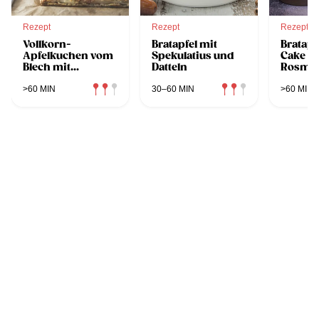
Rezept
Rezept
Rezept
Vollkorn-
Bratapfel mit
Bratap
Apfelkuchen vom
Spekulatius und
Cake m
Blech mit
Datteln
Rosmar
Streuseln
>60 MIN
30–60 MIN
>60 MIN