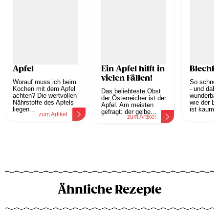
Apfel
Ein Apfel hilft in
Blechk
vielen Fällen!
Worauf muss ich beim
So schnell
Kochen mit dem Apfel
- und dabe
Das beliebteste Obst
achten? Die wertvollen
wunderbar 
der Österreicher ist der
Nährstoffe des Apfels
wie der B
Apfel. Am meisten
liegen...
ist kaum e
gefragt: der gelbe...
zum Artikel
z
zum Artikel
Ähnliche Rezepte