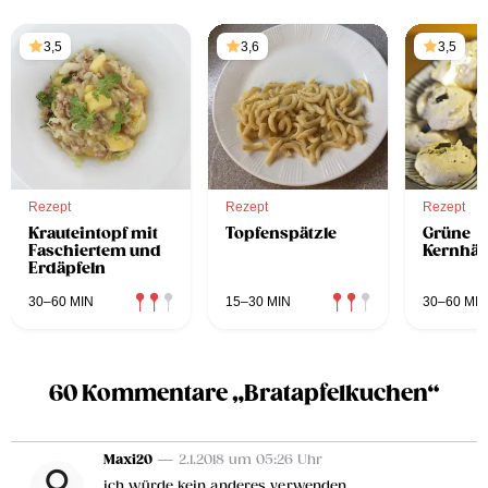
3,5
3,6
3,5
Rezept
Rezept
Rezept
Krauteintopf mit
Topfenspätzle
Grüne
Faschiertem und
Kernhäu
Erdäpfeln
30–60 MIN
15–30 MIN
30–60 MIN
60 Kommentare „Bratapfelkuchen“
Maxi20
— 2.1.2018 um 05:26 Uhr
ich würde kein anderes verwenden