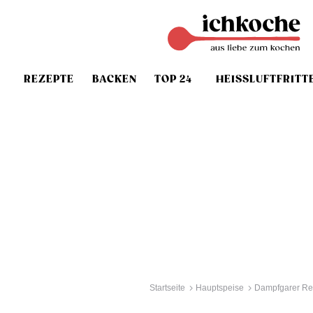
REZEPTE
BACKEN
TOP 24
HEISSLUFTFRITT
Startseite
Hauptspeise
Dampfgarer Re