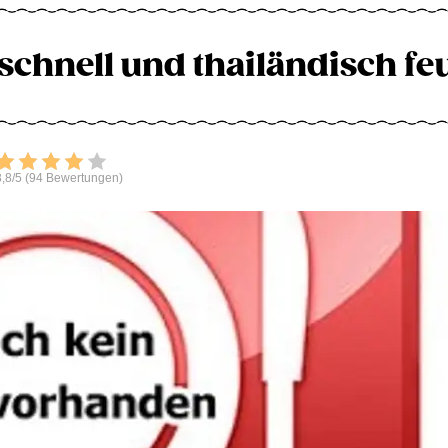
schnell und thailändisch fe
Bewerten
,8/5 (94 Bewertungen)