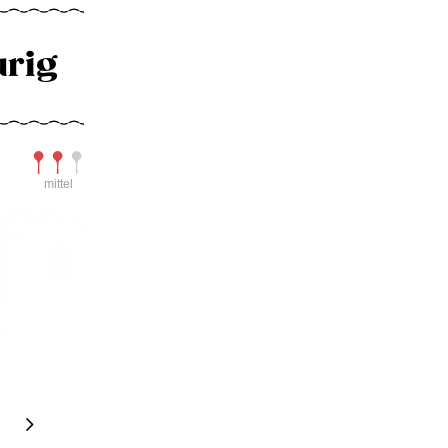
urig
Schwierigkeit
mittel
Next