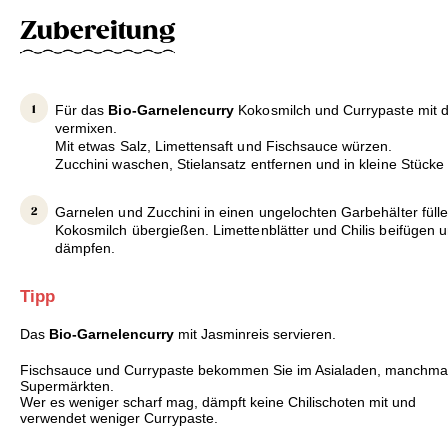
Zubereitung
Für das
Bio-Garnelencurry
Kokosmilch und Currypaste mit 
vermixen.
Mit etwas Salz, Limettensaft und Fischsauce würzen.
Zucchini waschen, Stielansatz entfernen und in kleine Stücke
Garnelen und Zucchini in einen ungelochten Garbehälter fülle
Kokosmilch übergießen. Limettenblätter und Chilis beifügen 
dämpfen.
Tipp
Das
Bio-Garnelencurry
mit Jasminreis servieren.
Fischsauce und Currypaste bekommen Sie im Asialaden, manchmal a
Supermärkten.
Wer es weniger scharf mag, dämpft keine Chilischoten mit und
verwendet weniger Currypaste.