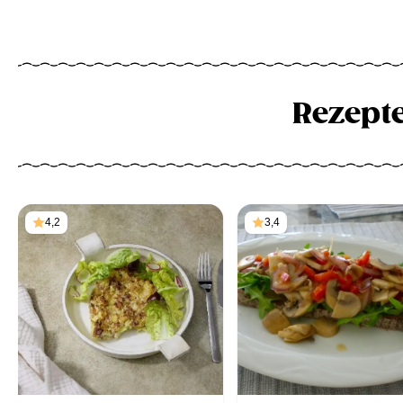
Rezept
4,2
3,4