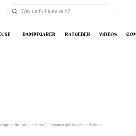
Was wollen Sie suchen
Suchen
EUSE
DAMPFGARER
RATGEBER
VIDEOS
CO
zepte
Bio-Garnelencurry, blitzschnell und thailändisch feurig