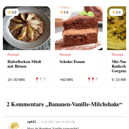
3,6
3,6
3,4
Rezept
Rezept
Rezept
Haferflocken-Müsli
Schoko-Traum
Mie-Nude
mit Birnen
Radicchio
Gorgonzo
15–30 MIN
>60 MIN
5–15 MIN
2 Kommentare „Bananen-Vanille-Milchshake“
cp611
— 5.10.2017 um 16:26 Uhr
Hast du Bourbon-Vanille verwendet?