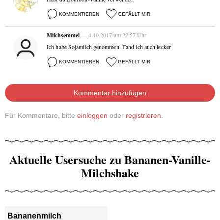
KOMMENTIEREN
GEFÄLLT MIR
Milchsemmel
— 4.10.2017 um 22:57 Uhr
Ich habe Sojamilch genommen. Fand ich auch lecker
KOMMENTIEREN
GEFÄLLT MIR
Kommentar hinzufügen
Für Kommentare, bitte
einloggen
oder
registrieren
.
Aktuelle Usersuche zu Bananen-Vanille-
Milchshake
Bananenmilch