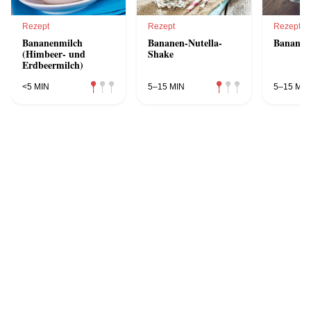
Rezept
Rezept
Rezept
Bananenmilch
Bananen-Nutella-
Bananen
(Himbeer- und
Shake
Erdbeermilch)
<5 MIN
5–15 MIN
5–15 MIN