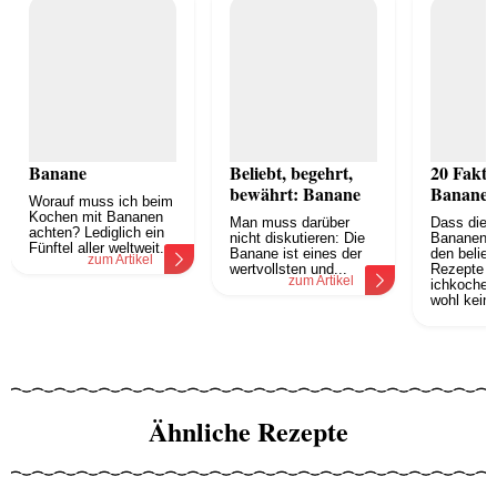
Banane
Beliebt, begehrt,
20 Fakte
bewährt: Banane
Banane
Worauf muss ich beim
Kochen mit Bananen
Man muss darüber
Dass die
achten? Lediglich ein
nicht diskutieren: Die
Bananensc
Fünftel aller weltweit...
Banane ist eines der
den belieb
zum Artikel
wertvollsten und...
Rezepte a
zum Artikel
ichkoche.a
wohl kein.
z
Ähnliche Rezepte