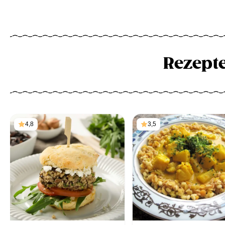
Rezept
4,8
3,5