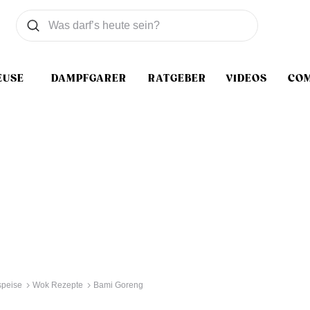
Was wollen Sie suchen
Suchen
EUSE
DAMPFGARER
RATGEBER
VIDEOS
CO
speise
Wok Rezepte
Bami Goreng