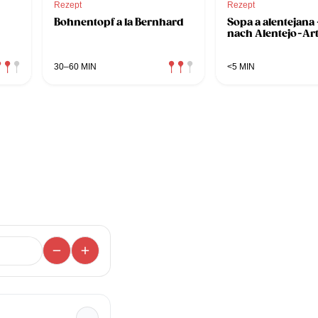
Rezept
Rezept
Bohnentopf a la Bernhard
Sopa a alentejana
nach Alentejo-Ar
30–60 MIN
<5 MIN