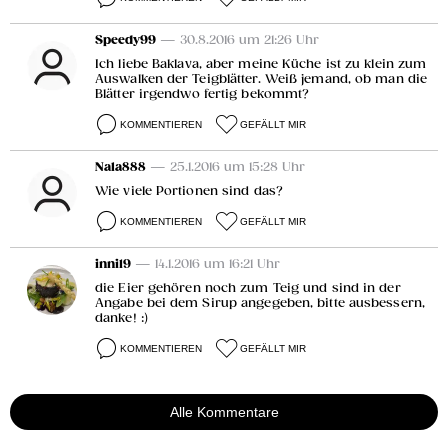
Speedy99
— 30.8.2016 um 21:26 Uhr
Ich liebe Baklava, aber meine Küche ist zu klein zum
Auswalken der Teigblätter. Weiß jemand, ob man die
Blätter irgendwo fertig bekommt?
KOMMENTIEREN
GEFÄLLT MIR
Nala888
— 25.1.2016 um 15:28 Uhr
Wie viele Portionen sind das?
KOMMENTIEREN
GEFÄLLT MIR
inni19
— 14.1.2016 um 16:21 Uhr
die Eier gehören noch zum Teig und sind in der
Angabe bei dem Sirup angegeben, bitte ausbessern,
danke! :)
KOMMENTIEREN
GEFÄLLT MIR
Alle Kommentare