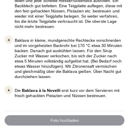
teilen und jede Scheibe messerrückendick ausrollen. Ein
Backblech gut befetten. Eine Teigplatte auflegen, diese mit
den fein gehackten Nüssen, Pistazien etc. bestreuen und
wieder mit einer Teigplatte belegen. So weiter verfahren,
bis die letzte Teigplatte verbraucht ist. Die oberste Lage
nicht mehr bestreuen.
Baklava in kleine, mundgerechte Rechtecke vorschneiden
und im vorgeheizten Backrohr bei 170 °C etwa 30 Minuten
backen. Danach gut auskühlen lassen. Für den Sirup
Zucker mit Wasser verkochen, bis sich der Zucker nach
etwa 5 Minuten vollständig aufgelöst hat. (Bei Bedarf noch
etwas Wasser hinzufügen). Mit Zitronensaft vermischen
und gleichmäßig über die Baklava gießen. Über Nacht gut
durchziehen lassen.
Die
Baklava à la Novelli
erst kurz vor dem Servieren mit
frisch gehackten Pistazien und Nüssen bestreuen.
Foto hochladen