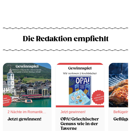
Die Redaktion empfiehlt
2 Nächte im Romantik
Jetzt gewinnen!
Beflügelnd
Hotel
Jetzt gewinnen!
OPA! Griechischer
Geflügel
Genuss wie in der
Taverne