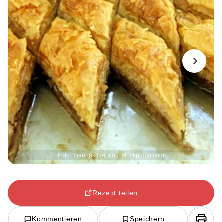
Next
Foto: Yiannos Ioannou istockphoto.com
Rezept teilen
Kommentieren
Speichern