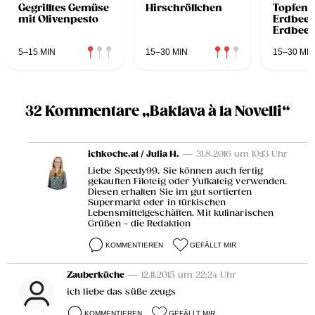
Gegrilltes Gemüse
Hirschröllchen
Topfenso
mit Olivenpesto
Erdbeer
Erdbeer
5–15 MIN
15–30 MIN
15–30 MIN
32 Kommentare „Baklava à la Novelli“
ichkoche.at / Julia H.
— 31.8.2016 um 10:13 Uhr
Liebe Speedy99, Sie können auch fertig
gekauften Filoteig oder Yufkateig verwenden.
Diesen erhalten Sie im gut sortierten
Supermarkt oder in türkischen
Lebensmittelgeschäften. Mit kulinarischen
Grüßen - die Redaktion
KOMMENTIEREN
GEFÄLLT MIR
Zauberküche
— 12.11.2015 um 22:24 Uhr
ich liebe das süße zeugs
KOMMENTIEREN
GEFÄLLT MIR