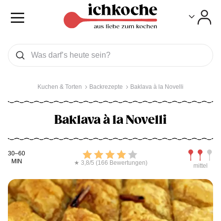
Toggle
Toggle
Was wollen Sie suchen
Suchen
Kuchen & Torten
Backrezepte
Baklava à la Novelli
Baklava à la Novelli
Kochdauer
Bewerten
Schwierig
30–60
MIN
★ 3,8/5 (166 Bewertungen)
mittel