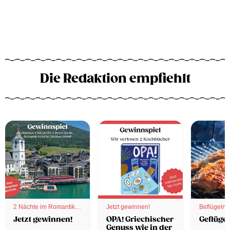
Die Redaktion empfiehlt
2 Nächte im Romantik
Jetzt gewinnen!
Beflügelnd
Hotel
Jetzt gewinnen!
OPA! Griechischer
Geflügel
Genuss wie in der