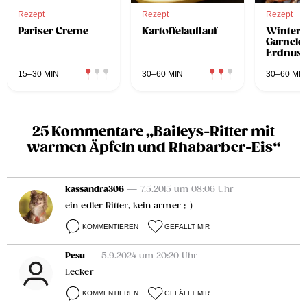
Rezept
Rezept
Rezept
Pariser Creme
Kartoffelauflauf
Wintergr
Garnele
Erdnuss
Limette
Marina
15–30 MIN
30–60 MIN
30–60 MIN
25 Kommentare „Baileys-Ritter mit
warmen Äpfeln und Rhabarber-Eis“
kassandra306
— 7.5.2015 um 08:06 Uhr
ein edler Ritter, kein armer ;-)
KOMMENTIEREN
GEFÄLLT MIR
Pesu
— 5.9.2024 um 20:20 Uhr
Lecker
KOMMENTIEREN
GEFÄLLT MIR