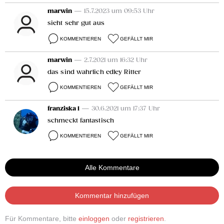
marwin
— 15.7.2023 um 09:53 Uhr
sieht sehr gut aus
KOMMENTIEREN
GEFÄLLT MIR
marwin
— 2.7.2021 um 16:32 Uhr
das sind wahrlich edley Ritter
KOMMENTIEREN
GEFÄLLT MIR
franziska 1
— 30.6.2021 um 17:37 Uhr
schmeckt fantastisch
KOMMENTIEREN
GEFÄLLT MIR
Alle Kommentare
Kommentar hinzufügen
Für Kommentare, bitte
einloggen
oder
registrieren
.