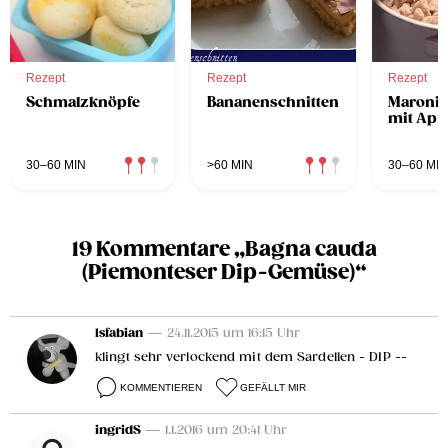
Rezept
Rezept
Rezept
Schmalzknöpfe
Bananenschnitten
Maronit
mit Apf
30–60 MIN
>60 MIN
30–60 MIN
19 Kommentare „Bagna cauda
(Piemonteser Dip-Gemüse)“
lsfabian
— 24.11.2015 um 16:15 Uhr
klingt sehr verlockend mit dem Sardellen - DIP --
KOMMENTIEREN
GEFÄLLT MIR
ingridS
— 1.1.2016 um 20:41 Uhr