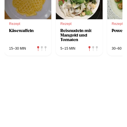
Rezept
Rezept
Rezept
Käsewaffeln
Reisnudeln mit
Powerk
Mangold und
Tomaten
15–30 MIN
5–15 MIN
30–60 MI