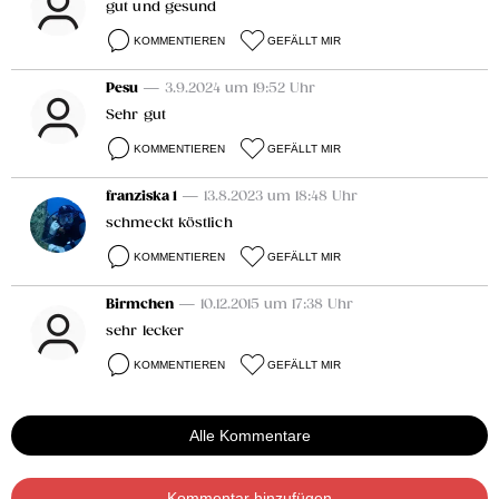
gut und gesund
KOMMENTIEREN
GEFÄLLT MIR
Pesu
— 3.9.2024 um 19:52 Uhr
Sehr gut
KOMMENTIEREN
GEFÄLLT MIR
franziska 1
— 13.8.2023 um 18:48 Uhr
schmeckt köstlich
KOMMENTIEREN
GEFÄLLT MIR
Birmchen
— 10.12.2015 um 17:38 Uhr
sehr lecker
KOMMENTIEREN
GEFÄLLT MIR
Alle Kommentare
Kommentar hinzufügen