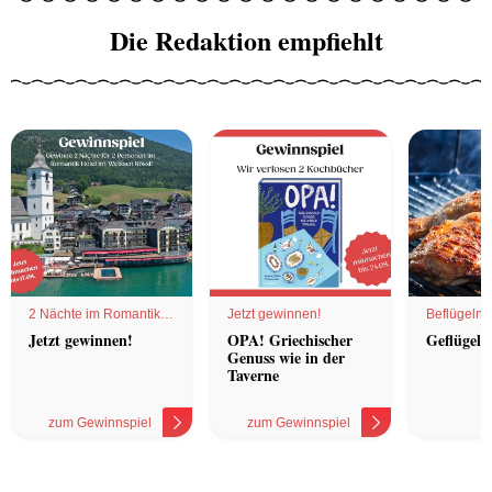
Die Redaktion empfiehlt
2 Nächte im Romantik
Jetzt gewinnen!
Beflügelnd
Hotel
Jetzt gewinnen!
OPA! Griechischer
Geflügel 
Genuss wie in der
Taverne
zum Gewinnspiel
zum Gewinnspiel
z