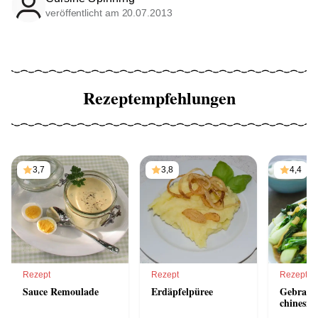
veröffentlicht am 20.07.2013
Rezeptempfehlungen
3,7
3,8
4,4
Rezept
Rezept
Rezept
Sauce Remoulade
Erdäpfelpüree
Gebrate
chinesis