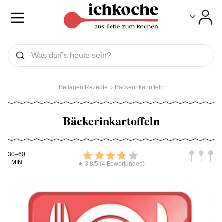
Toggle
Toggle
Was wollen Sie suchen
Suchen
Beilagen Rezepte
Bäckerinkartoffeln
Bäckerinkartoffeln
Kochdauer
Bewerten
Schwierig
30–60
MIN
★ 3,8/5 (4 Bewertungen)