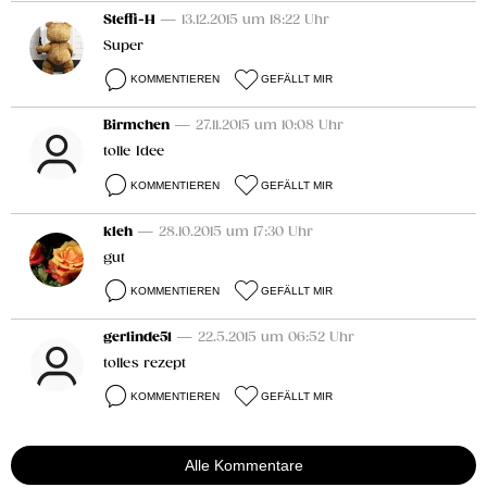
Steffi-H
— 13.12.2015 um 18:22 Uhr
Super
KOMMENTIEREN
GEFÄLLT MIR
Birmchen
— 27.11.2015 um 10:08 Uhr
tolle Idee
KOMMENTIEREN
GEFÄLLT MIR
kleh
— 28.10.2015 um 17:30 Uhr
gut
KOMMENTIEREN
GEFÄLLT MIR
gerlinde51
— 22.5.2015 um 06:52 Uhr
tolles rezept
KOMMENTIEREN
GEFÄLLT MIR
Alle Kommentare