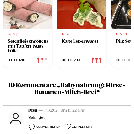
Rezept
Rezept
Rezept
Selchfleischröllchen
Kalte Leberwurst
Pilz Souf
mit Topfen-Nuss-
Fülle
30–60 MIN
30–60 MIN
30–60 MIN
10 Kommentare „Babynahrung: Hirse-
Bananen-Milch-Brei“
Pesu
— 17.8.2024 um 15:22 Uhr
Sehr gut
KOMMENTIEREN
GEFÄLLT MIR