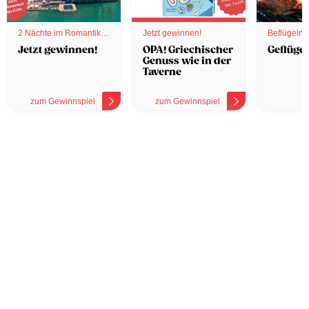
2 Nächte im Romantik
Jetzt gewinnen!
Beflügelnd
Hotel
Jetzt gewinnen!
OPA! Griechischer
Geflügel
Genuss wie in der
Taverne
zum Gewinnspiel
zum Gewinnspiel
z