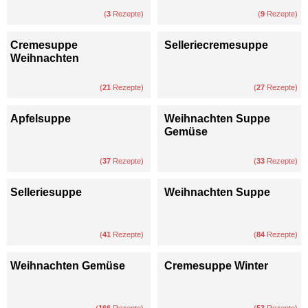
(
3
Rezepte)
(
9
Rezepte)
Cremesuppe
Selleriecremesuppe
Weihnachten
(
21
Rezepte)
(
27
Rezepte)
Apfelsuppe
Weihnachten Suppe
Gemüse
(
37
Rezepte)
(
33
Rezepte)
Selleriesuppe
Weihnachten Suppe
(
41
Rezepte)
(
84
Rezepte)
Weihnachten Gemüse
Cremesuppe Winter
(
166
Rezepte)
(
53
Rezepte)