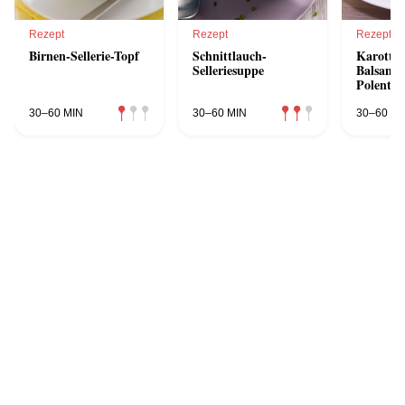
Rezept
Rezept
Rezept
Birnen-Sellerie-Topf
Schnittlauch-
Karotten
Selleriesuppe
Balsam-
Polenta-
Topfenk
30–60 MIN
30–60 MIN
30–60 MI