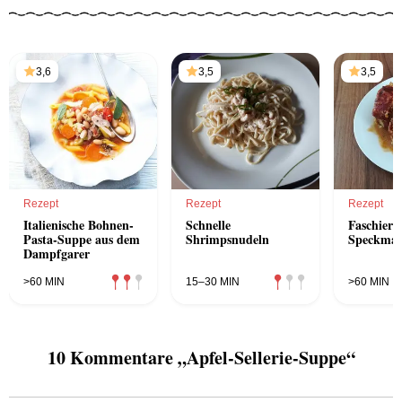
3,6
3,5
3,5
Rezept
Rezept
Rezept
Italienische Bohnen-
Schnelle
Faschiert
Pasta-Suppe aus dem
Shrimpsnudeln
Speckman
Dampfgarer
>60 MIN
15–30 MIN
>60 MIN
10 Kommentare „Apfel-Sellerie-Suppe“