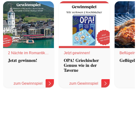
2 Nächte im Romantik
Jetzt gewinnen!
Beflügelnd
Hotel
Jetzt gewinnen!
OPA! Griechischer
Geflügel 
Genuss wie in der
Taverne
zum Gewinnspiel
zum Gewinnspiel
z