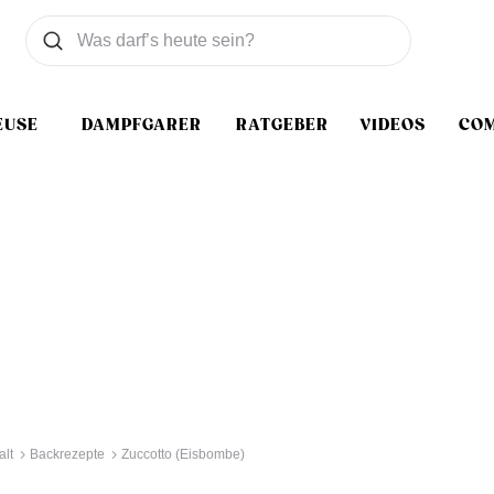
Was wollen Sie suchen
Suchen
EUSE
DAMPFGARER
RATGEBER
VIDEOS
CO
alt
Backrezepte
Zuccotto (Eisbombe)