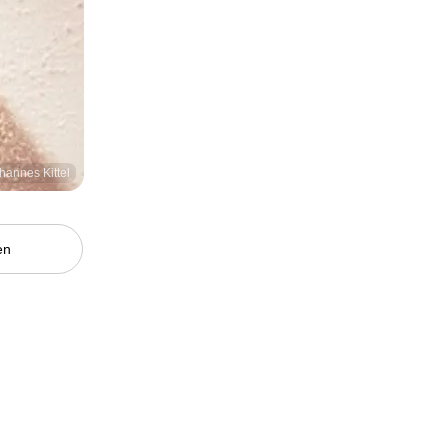
hannes Kittel
en