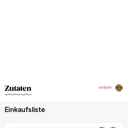
Zutaten
senfgelb