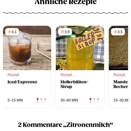
Ähnliche Rezepte
4,1
3,9
3,5
Rezept
Rezept
Rezept
Iced Espresso
Hollerblüten-
Mandelb
Sirup
Becher
5–15 MIN
30–60 MIN
15–30 MIN
2 Kommentare „Zitronenmilch“