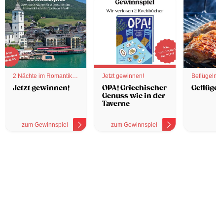
2 Nächte im Romantik
Jetzt gewinnen!
Beflügelnd
Hotel
Jetzt gewinnen!
OPA! Griechischer
Geflügel
Genuss wie in der
Taverne
zum Gewinnspiel
zum Gewinnspiel
z