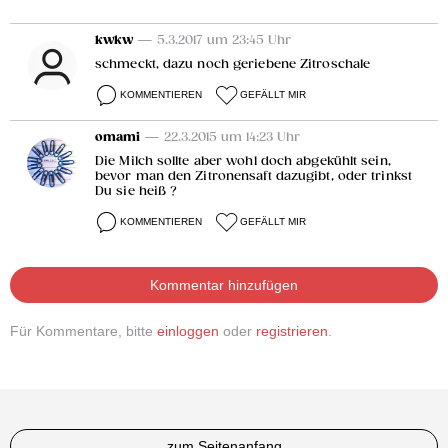
kwkw
— 5.3.2017 um 23:45 Uhr
schmeckt, dazu noch geriebene Zitroschale
KOMMENTIEREN
GEFÄLLT MIR
omami
— 22.3.2015 um 14:23 Uhr
Die Milch sollte aber wohl doch abgekühlt sein,
bevor man den Zitronensaft dazugibt, oder trinkst
Du sie heiß ?
KOMMENTIEREN
GEFÄLLT MIR
Kommentar hinzufügen
Für Kommentare, bitte
einloggen
oder
registrieren
.
zum Seitenanfang