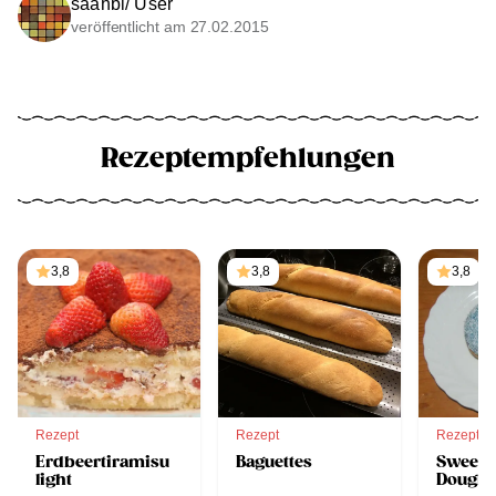
saahbi/ User
veröffentlicht am 27.02.2015
Rezeptempfehlungen
3,8
3,8
3,8
Rezept
Rezept
Rezept
Erdbeertiramisu
Baguettes
Sweet M
light
Doughn