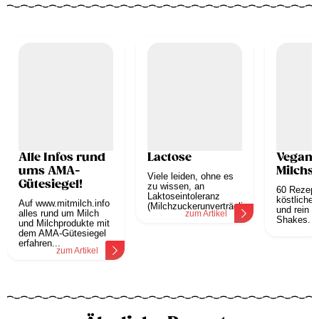
Alle Infos rund
Lactose
Vegane
ums AMA-
Milchs
Viele leiden, ohne es
Gütesiegel!
zu wissen, an
60 Rezept
Laktoseintoleranz
köstliche
Auf www.mitmilch.info
(Milchzuckerunverträglichkeit)....
und rein p
alles rund um Milch
zum Artikel
Shakes.
und Milchprodukte mit
z
dem AMA-Gütesiegel
erfahren...
zum Artikel