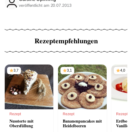
veröffentlicht am 20.07.2013
Rezeptempfehlungen
3,7
3,1
4,0
Rezept
Rezept
Rezept
Nusstorte mit
Bananenpancakes mit
Erdbeer
Obersfüllung
Heidelbeeren
Vanilleei