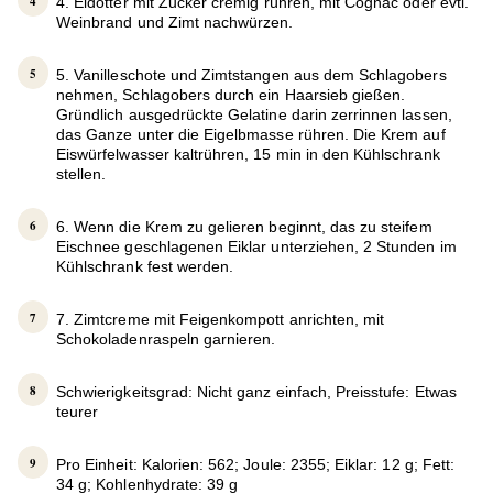
4. Eidotter mit Zucker cremig rühren, mit Cognac oder evtl.
Weinbrand und Zimt nachwürzen.
5. Vanilleschote und Zimtstangen aus dem Schlagobers
nehmen, Schlagobers durch ein Haarsieb gießen.
Gründlich ausgedrückte Gelatine darin zerrinnen lassen,
das Ganze unter die Eigelbmasse rühren. Die Krem auf
Eiswürfelwasser kaltrühren, 15 min in den Kühlschrank
stellen.
6. Wenn die Krem zu gelieren beginnt, das zu steifem
Eischnee geschlagenen Eiklar unterziehen, 2 Stunden im
Kühlschrank fest werden.
7. Zimtcreme mit Feigenkompott anrichten, mit
Schokoladenraspeln garnieren.
Schwierigkeitsgrad: Nicht ganz einfach, Preisstufe: Etwas
teurer
Pro Einheit: Kalorien: 562; Joule: 2355; Eiklar: 12 g; Fett:
34 g; Kohlenhydrate: 39 g