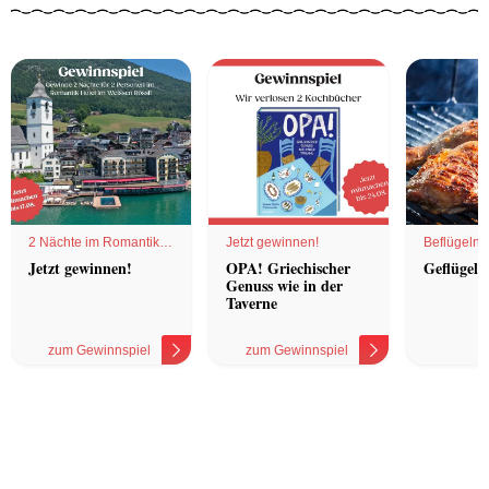
2 Nächte im Romantik
Jetzt gewinnen!
Beflügelnd
Hotel
Jetzt gewinnen!
OPA! Griechischer
Geflügel 
Genuss wie in der
Taverne
zum Gewinnspiel
zum Gewinnspiel
z