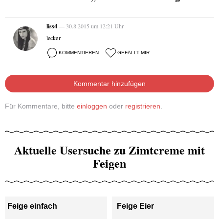
liss4
— 30.8.2015 um 12:21 Uhr
lecker
KOMMENTIEREN
GEFÄLLT MIR
Kommentar hinzufügen
Für Kommentare, bitte
einloggen
oder
registrieren
.
Aktuelle Usersuche zu Zimtcreme mit
Feigen
Feige einfach
Feige Eier