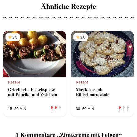
Ähnliche Rezepte
3,8
3,6
Rezept
Rezept
Griechische Fleischspieße
Mostkekse mit
mit Paprika und Zwiebeln
Ribiselmarmelade
15–30 MIN
30–60 MIN
1 Kommentare „Zimtcreme mit Feigen“