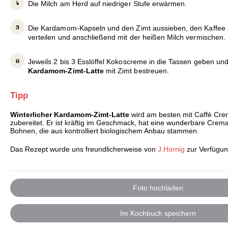
Die Milch am Herd auf niedriger Stufe erwärmen.
Die Kardamom-Kapseln und den Zimt aussieben, den Kaffee 
verteilen und anschließend mit der heißen Milch vermischen.
Jeweils 2 bis 3 Esslöffel Kokoscreme in die Tassen geben un
Kardamom-Zimt-Latte
mit Zimt bestreuen.
Tipp
Winterlicher Kardamom-Zimt-Latte
wird am besten mit Caffè Crem
zubereitet. Er ist kräftig im Geschmack, hat eine wunderbare Crem
Bohnen, die aus kontrolliert biologischem Anbau stammen.
Das Rezept wurde uns freundlicherweise von
J.Hornig
zur Verfügung
Foto hochladen
Im Kochbuch speichern