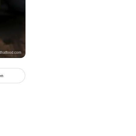
tthatfood.com
en