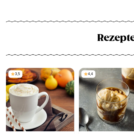
Rezept
3,5
4,4