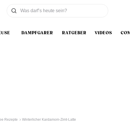
Was wollen Sie suchen
Suchen
EUSE
DAMPFGARER
RATGEBER
VIDEOS
CO
fee Rezepte
Winterlicher Kardamom-Zimt-Latte