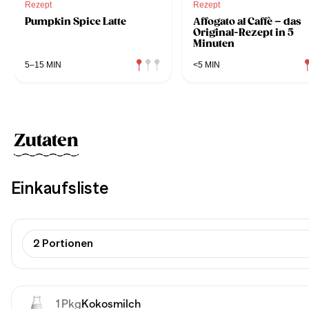
Rezept
Rezept
Pumpkin Spice Latte
Affogato al Caffè – das
Original-Rezept in 5
Minuten
5–15 MIN
<5 MIN
Zutaten