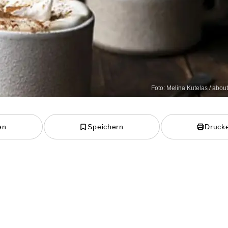
Foto: Melina Kutelas / abou
en
Speichern
Druck