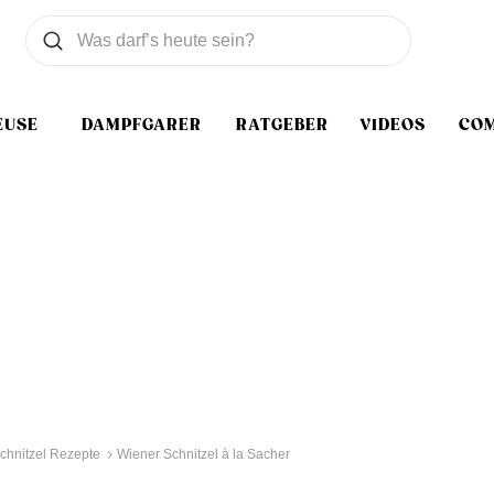
Was wollen Sie suchen
Suchen
EUSE
DAMPFGARER
RATGEBER
VIDEOS
CO
chnitzel Rezepte
Wiener Schnitzel à la Sacher