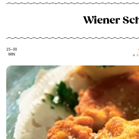
Wiener Sch
Kochdauer
15–30
MIN
★ 4