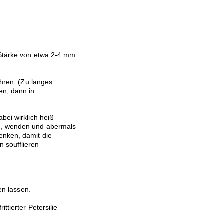
 Stärke von etwa 2-4 mm
ühren. (Zu langes
en, dann in
bei wirklich heiß
en, wenden und abermals
enken, damit die
 soufflieren
fen lassen.
ttierter Petersilie