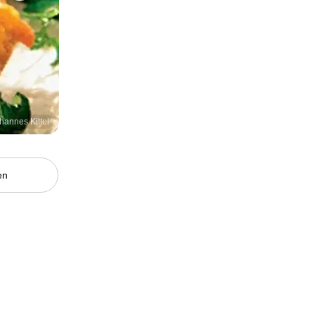
hannes Kittel
en