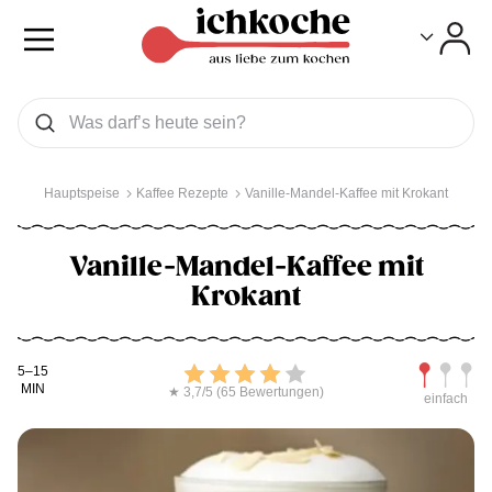
Toggle
Toggle
Was wollen Sie suchen
Suchen
Hauptspeise
Kaffee Rezepte
Vanille-Mandel-Kaffee mit Krokant
Vanille-Mandel-Kaffee mit
Krokant
Kochdauer
Bewerten
Schwierig
5–15
MIN
★ 3,7/5 (65 Bewertungen)
einfach