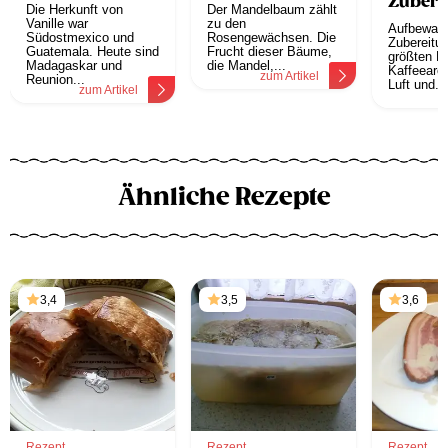
Zubere
Die Herkunft von
Der Mandelbaum zählt
Vanille war
zu den
Aufbewah
Südostmexico und
Rosengewächsen. Die
Zubereitun
Guatemala. Heute sind
Frucht dieser Bäume,
größten F
Madagaskar und
die Mandel,...
Kaffeearo
zum Artikel
Reunion...
Luft und...
zum Artikel
z
Ähnliche Rezepte
3,4
3,5
3,6
Rezept
Rezept
Rezept