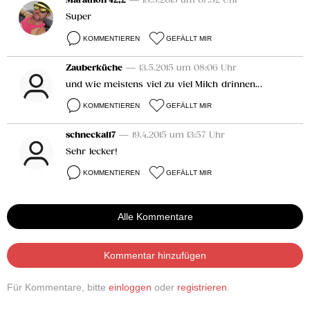
Marathon 42,2
— 18.5.2015 um 07:52 Uhr
Super
KOMMENTIEREN
GEFÄLLT MIR
Zauberküche
— 13.5.2015 um 08:06 Uhr
und wie meistens viel zu viel Milch drinnen...
KOMMENTIEREN
GEFÄLLT MIR
schneckal17
— 19.4.2015 um 13:57 Uhr
Sehr lecker!
KOMMENTIEREN
GEFÄLLT MIR
Alle Kommentare
Kommentar hinzufügen
Für Kommentare, bitte
einloggen
oder
registrieren
.