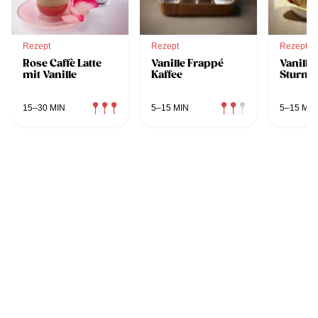
Rezept
Rezept
Rezept
Rose Caffè Latte
Vanille Frappé
Vanille
mit Vanille
Kaffee
Sturm
15–30 MIN
5–15 MIN
5–15 MIN