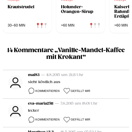
Krautstrudel
Holunder-
Kaiserfl
Orangen-Sirup
Rahmfis
Erdäpfe
30–60 MIN
>60 MIN
>60 MIN
14 Kommentare „Vanille-Mandel-Kaffee
mit Krokant“
mai83
— 11.8.2015 um 21:21 Uhr
sieht köstlich aus
KOMMENTIEREN
GEFÄLLT MIR
eva-maria2511
— 7.6.2015 um 18:01 Uhr
lecker
KOMMENTIEREN
GEFÄLLT MIR