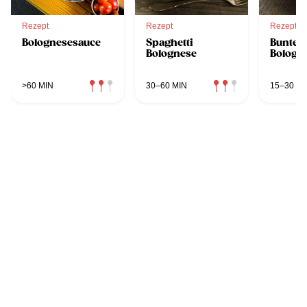
Rezept
Rezept
Rezept
Bolognesesauce
Spaghetti
Bunte P
Bolognese
Bologn
>60 MIN
30–60 MIN
15–30 MI