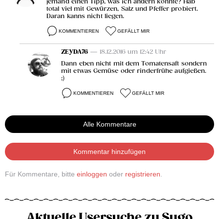
jemand einen Tipp, was ich ändern könnte? Hab
total viel mit Gewürzen, Salz und Pfeffer probiert.
Daran kanns nicht liegen.
KOMMENTIEREN
GEFÄLLT MIR
ZEYDA76
— 18.12.2016 um 12:42 Uhr
Dann eben nicht mit dem Tomatensaft sondern
mit etwas Gemüse oder rinderfrühe aufgießen.
;)
KOMMENTIEREN
GEFÄLLT MIR
Alle Kommentare
Kommentar hinzufügen
Für Kommentare, bitte
einloggen
oder
registrieren
.
Aktuelle Usersuche zu Sugo