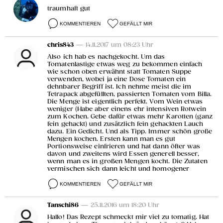
traumhaft gut
KOMMENTIEREN
GEFÄLLT MIR
chris843
— 14.11.2017 um 08:23 Uhr
Also ich hab es nachgekocht. Um das
Tomatenlastige etwas weg zu bekommen einfach
wie schon oben erwähnt statt Tomaten Suppe
verwenden, wobei ja eine Dose Tomaten ein
dehnbarer Begriff ist. Ich nehme meist die im
Tetrapack abgefüllten, passierten Tomaten vom Billa.
Die Menge ist eigentlich perfekt. Vom Wein etwas
weniger (Habe aber einens ehr intensiven Rotwein
zum Kochen. Gebe dafür etwas mehr Karotten (ganz
fein gehackt) und zusätzlich fein gehackten Lauch
dazu. Ein Gedicht. Und als Tipp. Immer schön große
Mengen kochen. Ersten kann man es gut
Portionsweise einfrieren und hat dann öfter was
davon und zweitens wird Essen generell besser,
wenn man es in großen Mengen kocht. Die Zutaten
vermischen sich dann leicht und homogener
KOMMENTIEREN
GEFÄLLT MIR
Tanschi86
— 25.11.2016 um 18:20 Uhr
Hallo! Das Rezept schmeckt mir viel zu tomatig. Hat