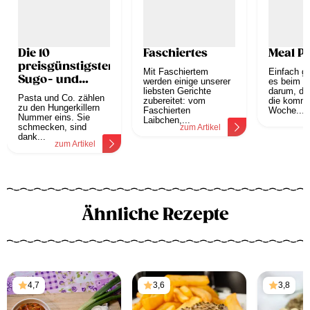
Die 10
Faschiertes
Meal P
preisgünstigsten
Mit Faschiertem
Einfach g
Sugo- und
werden einige unserer
es beim M
Pesto-Tricks
liebsten Gerichte
darum, die
Pasta und Co. zählen
zubereitet: vom
die komm
für Anfänger
zu den Hungerkillern
Faschierten
Woche...
Nummer eins. Sie
z
Laibchen,...
schmecken, sind
zum Artikel
dank...
zum Artikel
Ähnliche Rezepte
4,7
3,6
3,8