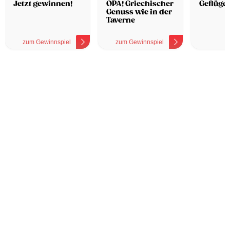
Jetzt gewinnen!
OPA! Griechischer
Geflügel
Genuss wie in der
Taverne
zum Gewinnspiel
zum Gewinnspiel
z