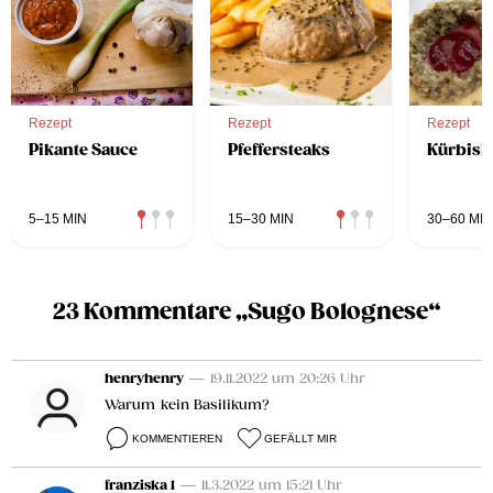
Rezept
Rezept
Rezept
Pikante Sauce
Pfeffersteaks
Kürbisk
5–15 MIN
15–30 MIN
30–60 MIN
23 Kommentare „Sugo Bolognese“
henryhenry
— 19.11.2022 um 20:26 Uhr
Warum kein Basilikum?
KOMMENTIEREN
GEFÄLLT MIR
franziska 1
— 11.3.2022 um 15:21 Uhr