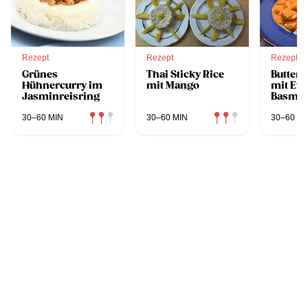
Rezept
Rezept
Rezept
Grünes
Thai Sticky Rice
Butter 
Hühnercurry im
mit Mango
mit Eve
Jasminreisring
Basmat
30–60 MIN
30–60 MIN
30–60 MI