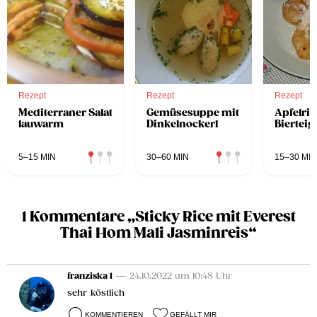
Rezept
Rezept
Rezept
Mediterraner Salat
Gemüsesuppe mit
Apfelrin
lauwarm
Dinkelnockerl
Bierteig
5–15 MIN
30–60 MIN
15–30 MIN
1 Kommentare „Sticky Rice mit Everest
Thai Hom Mali Jasminreis“
franziska 1
— 24.10.2022 um 10:48 Uhr
sehr köstlich
KOMMENTIEREN
GEFÄLLT MIR