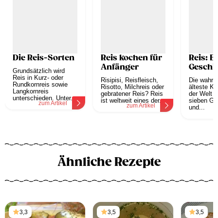
Die Reis-Sorten
Reis kochen für
Reis: E
Anfänger
Geschi
Grundsätzlich wird
Reis in Kurz- oder
Risipisi, Reisfleisch,
Die wahrsc
Rundkornreis sowie
Risotto, Milchreis oder
älteste Ku
Langkornreis
gebratener Reis? Reis
der Welt z
unterschieden. Unter...
ist weltweit eines der...
sieben Ge
zum Artikel
zum Artikel
und...
z
Ähnliche Rezepte
3,3
3,5
3,5