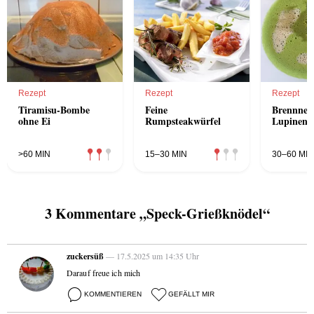
Rezept
Rezept
Rezept
Tiramisu-Bombe
Feine
Brennness
ohne Ei
Rumpsteakwürfel
Lupinenw
>60 MIN
15–30 MIN
30–60 MIN
3 Kommentare „Speck-Grießknödel“
zuckersüß
— 17.5.2025 um 14:35 Uhr
Darauf freue ich mich
KOMMENTIEREN
GEFÄLLT MIR