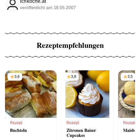
ichkoche.at
veröffentlicht am 18.05.2007
Rezeptempfehlungen
3,6
3,8
3,5
Rezept
Rezept
Rezept
Buchteln
Zitronen Baiser
Maisbro
Cupcakes