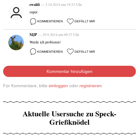
ewaldi
— 3.10.2014 um 19:33 Uhr
super
KOMMENTIEREN
GEFÄLLT MIR
MJP
— 29.9.2014 um 09:37 Uhr
Werde ich probieren!
KOMMENTIEREN
GEFÄLLT MIR
Kommentar hinzufügen
Für Kommentare, bitte
einloggen
oder
registrieren
.
Aktuelle Usersuche zu Speck-
Grießknödel